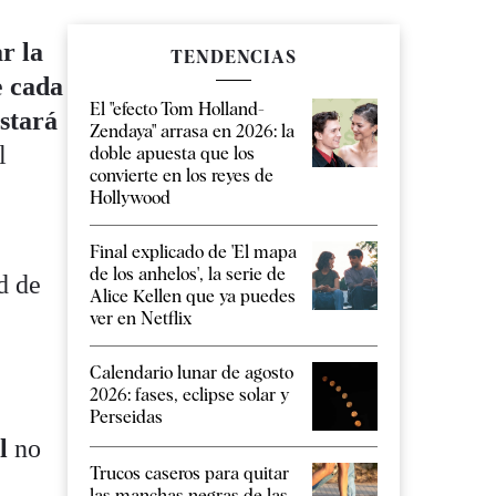
r la
TENDENCIAS
e
cada
El "efecto Tom Holland-
estará
Zendaya" arrasa en 2026: la
l
doble apuesta que los
convierte en los reyes de
Hollywood
Final explicado de 'El mapa
de los anhelos', la serie de
d de
Alice Kellen que ya puedes
ver en Netflix
Calendario lunar de agosto
2026: fases, eclipse solar y
Perseidas
l
no
Trucos caseros para quitar
las manchas negras de las