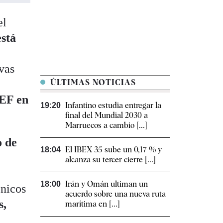
el
está
vas
ÚLTIMAS NOTICIAS
FEF en
Infantino estudia entregar la
19:20
final del Mundial 2030 a
Marruecos a cambio [...]
o de
El IBEX 35 sube un 0,17 % y
18:04
l
alcanza su tercer cierre [...]
Irán y Omán ultiman un
18:00
cnicos
acuerdo sobre una nueva ruta
s,
marítima en [...]