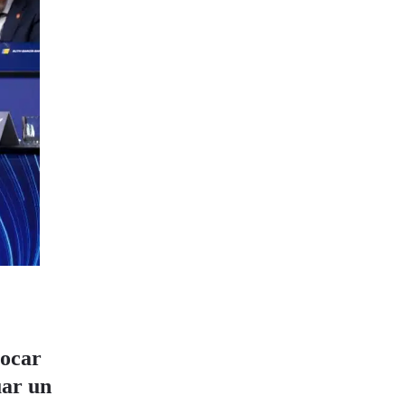
vocar
uar un