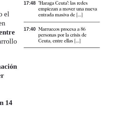
"Haraga Ceuta": las redes
17:48
empiezan a mover una nueva
o el
entrada masiva de [...]
en
Marruecos procesa a 86
17:40
 entre
personas por la crisis de
rrollo
Ceuta, entre ellas [...]
mación
er
n 14