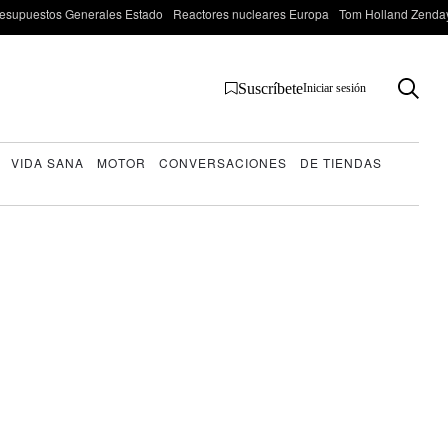
esupuestos Generales Estado
Reactores nucleares Europa
Tom Holland Zenda
Suscríbete
Iniciar sesión
VIDA SANA
MOTOR
CONVERSACIONES
DE TIENDAS