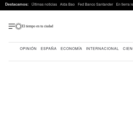
Destacamos:
Últimas noticias
Aída Bao
Fed Banco Santander
En tierra 
El tiempo en tu ciudad
OPINIÓN
ESPAÑA
ECONOMÍA
INTERNACIONAL
CIEN