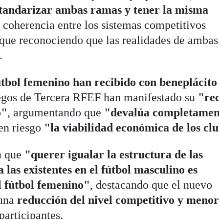
estandarizar ambas ramas y tener la misma
 coherencia entre los sistemas competitivos
que reconociendo que las realidades de ambas
.
fútbol femenino han recibido con beneplácito
legos de Tercera RFEF han manifestado su
"re
o"
, argumentando que
"devalúa completamen
en riesgo
"la viabilidad económica de los cl
an que
"querer igualar la estructura de las
las existentes en el fútbol masculino es
l fútbol femenino"
, destacando que el nuevo
 una
reducción del nivel competitivo y meno
participantes.