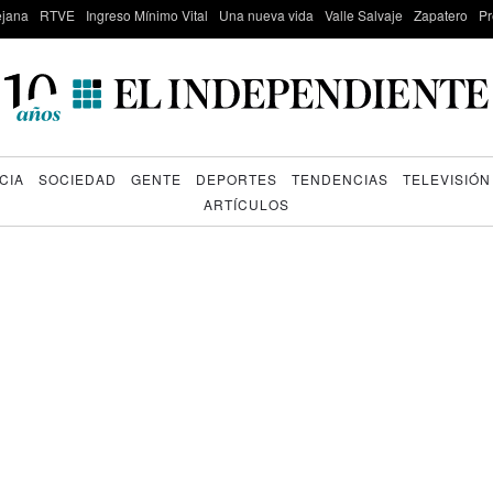
lejana
RTVE
Ingreso Mínimo Vital
Una nueva vida
Valle Salvaje
Zapatero
Pr
CIA
SOCIEDAD
GENTE
DEPORTES
TENDENCIAS
TELEVISIÓN
ARTÍCULOS