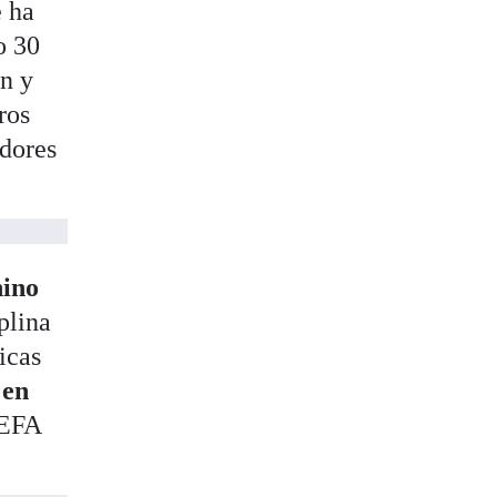
e ha
o 30
ón y
ros
adores
nino
plina
icas
 en
UEFA