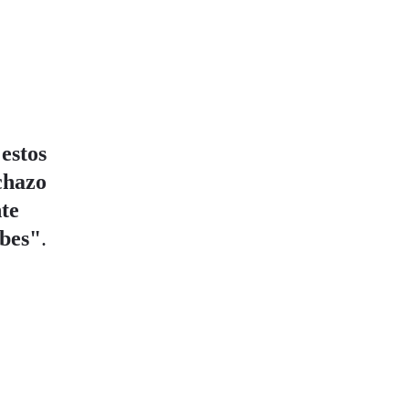
 estos
chazo
te
ubes"
.
r