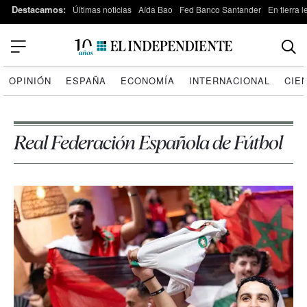
Destacamos:
Últimas noticias
Aída Bao
Fed Banco Santander
En tierra 
OPINIÓN
ESPAÑA
ECONOMÍA
INTERNACIONAL
CIE
Real Federación Española de Fútbol