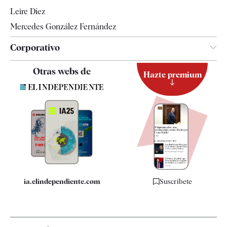
Leire Díez
Mercedes González Fernández
Corporativo
Contacto
Otras webs de
Hazte premium
Suscripción
Newsletter
Apps
Quiénes somos
Especificaciones
ia.elindependiente.com
Suscríbete