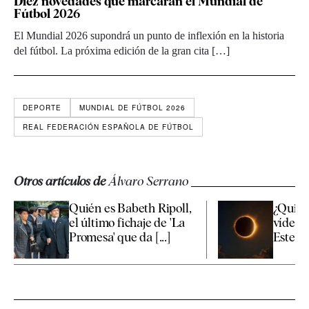
Diez novedades que marcarán el Mundial de
Fútbol 2026
El Mundial 2026 supondrá un punto de inflexión en la historia
del fútbol. La próxima edición de la gran cita […]
DEPORTE
MUNDIAL DE FÚTBOL 2026
REAL FEDERACIÓN ESPAÑOLA DE FÚTBOL
Otros artículos de
Álvaro Serrano
Quién es Babeth Ripoll,
¿Quiere
el último fichaje de 'La
vídeos 
Promesa' que da [...]
Este es 