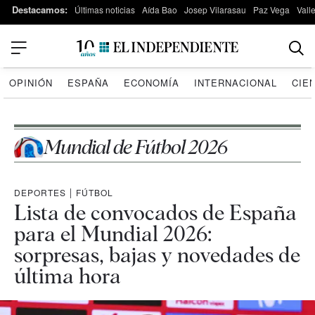
Destacamos:
Últimas noticias
Aída Bao
Josep Vilarasau
Paz Vega
Vall
OPINIÓN
ESPAÑA
ECONOMÍA
INTERNACIONAL
CIE
Mundial de Fútbol 2026
DEPORTES
|
FÚTBOL
Lista de convocados de España
para el Mundial 2026:
sorpresas, bajas y novedades de
última hora