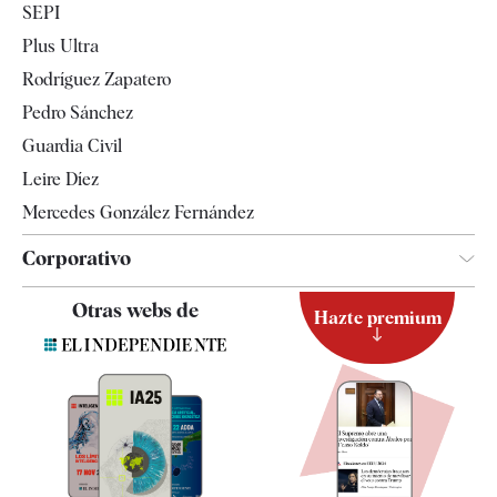
SEPI
Internacional
Plus Ultra
Gente
Rodríguez Zapatero
Televisión
Pedro Sánchez
Tendencias
Guardia Civil
Leire Díez
Mercedes González Fernández
Corporativo
Contacto
Otras webs de
Hazte premium
Suscripción
Newsletter
Apps
Quiénes somos
Especificaciones