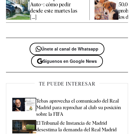
Auto+: cómo pedir
50.000€
desde este martes las
prohibi
[...]
los dueñ
Únete al canal de Whatsapp
Síguenos en Google News
TE PUEDE INTERESAR
Tebas aprovecha el comunicado del Real
Madrid para reprochar al club su posición
sobre la FIFA
El Tribunal de Instancia de Madrid
desestima la demanda del Real Madrid