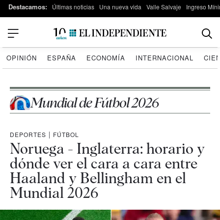
Destacamos:
Últimas noticias
Una nueva vida
Valle Salvaje
Ingreso Míni
OPINIÓN
ESPAÑA
ECONOMÍA
INTERNACIONAL
CIE
Mundial de Fútbol 2026
DEPORTES
|
FÚTBOL
Noruega - Inglaterra: horario y
dónde ver el cara a cara entre
Haaland y Bellingham en el
Mundial 2026