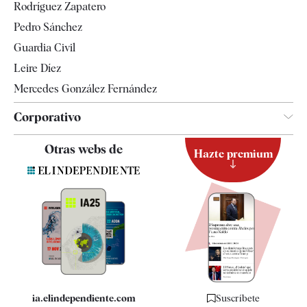
Rodríguez Zapatero
Televisión
Pedro Sánchez
Tendencias
Guardia Civil
Leire Díez
Mercedes González Fernández
Corporativo
Contacto
Otras webs de
Hazte premium
Suscripción
Newsletter
Apps
Quiénes somos
Especificaciones
ia.elindependiente.com
Suscríbete