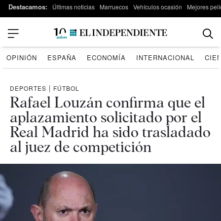
Destacamos:
Últimas noticias
Marruecos
Vehículos ocasión
Mejores pelí
OPINIÓN
ESPAÑA
ECONOMÍA
INTERNACIONAL
CIE
DEPORTES
|
FÚTBOL
Rafael Louzán confirma que el
aplazamiento solicitado por el
Real Madrid ha sido trasladado
al juez de competición