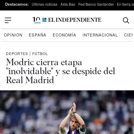
Destacamos:
Últimas noticias
Aída Bao
Fed Banco Santander
En tierra 
OPINIÓN
ESPAÑA
ECONOMÍA
INTERNACIONAL
CIE
DEPORTES
|
FÚTBOL
Modric cierra etapa
"inolvidable" y se despide del
Real Madrid