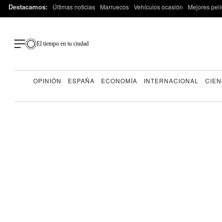
Destacamos:
Últimas noticias
Marruecos
Vehículos ocasión
Mejores pelí
El tiempo en tu ciudad
OPINIÓN
ESPAÑA
ECONOMÍA
INTERNACIONAL
CIEN