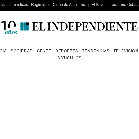
culas románticas
Regimiento Duque de Alba
Trump El Sayed
Laureano Oubiña
CIA
SOCIEDAD
GENTE
DEPORTES
TENDENCIAS
TELEVISIÓN
ARTÍCULOS