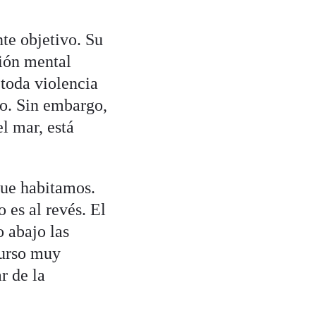
te objetivo. Su
ción mental
 toda violencia
to. Sin embargo,
l mar, está
que habitamos.
 es al revés. El
 abajo las
curso muy
r de la