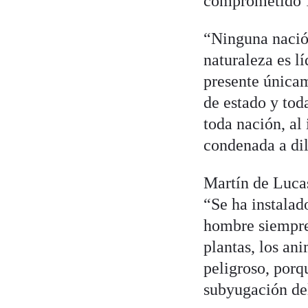
comprometido 1
“Ninguna nación
naturaleza es l
presente únicam
de estado y tod
toda nación, al
condenada a dil
Martín de Luca
“Se ha instalado
hombre siempre 
plantas, los an
peligroso, porqu
subyugación del