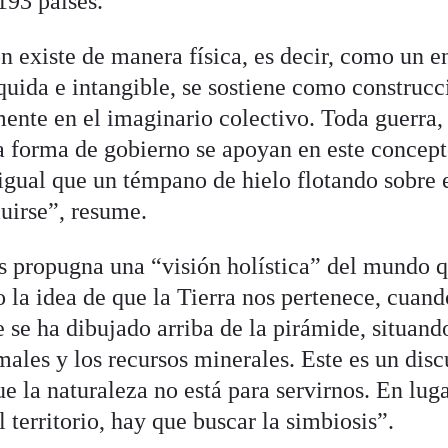
93 países.
 existe de manera física, es decir, como un en
íquida e intangible, se sostiene como construc
ente en el imaginario colectivo. Toda guerra,
a forma de gobierno se apoyan en este concep
 igual que un témpano de hielo flotando sobre e
uirse”, resume.
s propugna una “visión holística” del mundo 
 la idea de que la Tierra nos pertenece, cuando
se ha dibujado arriba de la pirámide, situando
imales y los recursos minerales. Este es un dis
e la naturaleza no está para servirnos. En luga
 territorio, hay que buscar la simbiosis”.