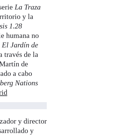
serie
La Traza
ritorio y la
is 1.28
cie humana no
n
El Jardín de
 través de la
 Martín de
vado a cabo
eberg Nations
rid
ador y director
arrollado y