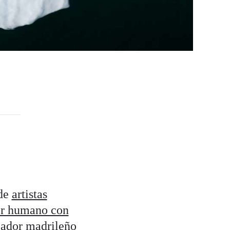
 de
artistas
ser humano con
reador madrileño