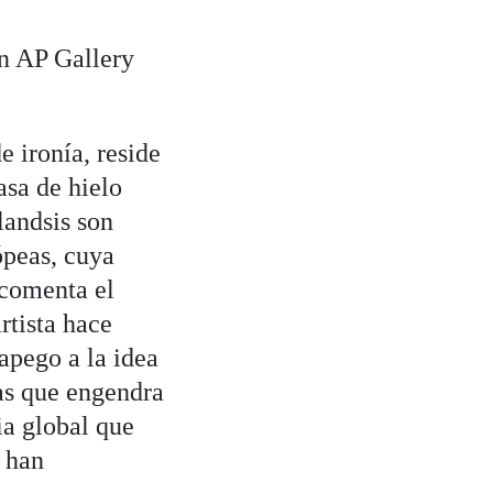
en AP Gallery
e ironía, reside
sa de hielo
landsis son
ópeas, cuya
 comenta el
rtista hace
apego a la idea
ras que engendra
ia global que
 han