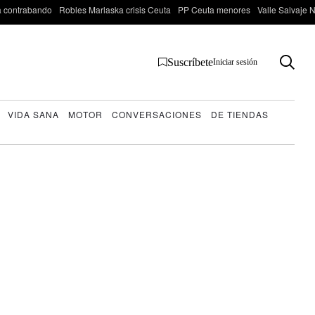
 contrabando
Robles Marlaska crisis Ceuta
PP Ceuta menores
Valle Salvaje N
Suscríbete
Iniciar sesión
VIDA SANA
MOTOR
CONVERSACIONES
DE TIENDAS