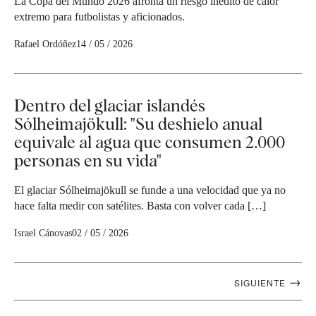
La Copa del Mundo 2026 afronta un riesgo inédito de calor
extremo para futbolistas y aficionados.
Rafael Ordóñez
14 / 05 / 2026
Dentro del glaciar islandés
Sólheimajökull: "Su deshielo anual
equivale al agua que consumen 2.000
personas en su vida"
El glaciar Sólheimajökull se funde a una velocidad que ya no
hace falta medir con satélites. Basta con volver cada […]
Israel Cánovas
02 / 05 / 2026
Navegación
→
SIGUIENTE
artículos