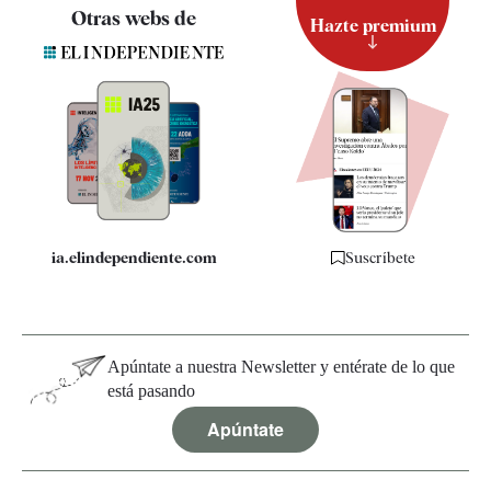
Contacto
Otras webs de
Hazte premium
Suscripción
Newsletter
Apps
Quiénes somos
Especificaciones
ia.elindependiente.com
Suscríbete
Apúntate a nuestra Newsletter y entérate de lo que
está pasando
Apúntate