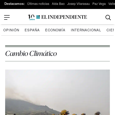
Destacamos:
Últimas noticias
Aída Bao
Josep Vilarasau
Paz Vega
Vall
OPINIÓN
ESPAÑA
ECONOMÍA
INTERNACIONAL
CIE
Cambio Climático