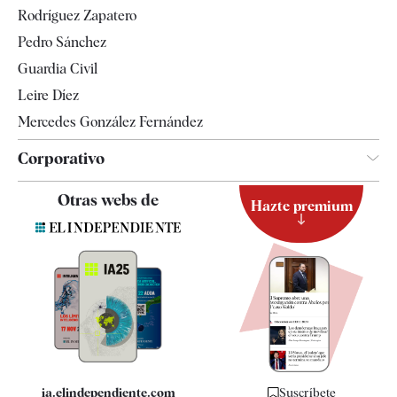
Gente
Rodríguez Zapatero
Televisión
Pedro Sánchez
Tendencias
Guardia Civil
Leire Díez
Mercedes González Fernández
Corporativo
Contacto
Otras webs de
Hazte premium
Suscripción
Newsletter
Apps
Quiénes somos
Especificaciones
ia.elindependiente.com
Suscríbete