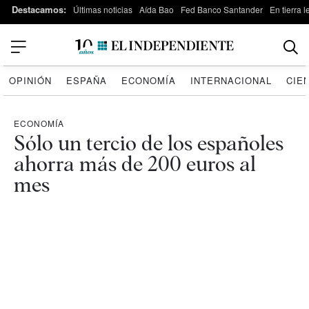
Destacamos:
Últimas noticias
Aída Bao
Fed Banco Santander
En tierra 
OPINIÓN
ESPAÑA
ECONOMÍA
INTERNACIONAL
CIE
ECONOMÍA
Sólo un tercio de los españoles
ahorra más de 200 euros al
mes