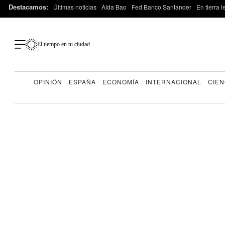
Destacamos:
Últimas noticias
Aída Bao
Fed Banco Santander
En tierra 
El tiempo en tu ciudad
OPINIÓN
ESPAÑA
ECONOMÍA
INTERNACIONAL
CIEN