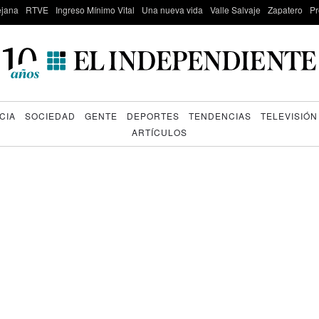
lejana
RTVE
Ingreso Mínimo Vital
Una nueva vida
Valle Salvaje
Zapatero
Pr
CIA
SOCIEDAD
GENTE
DEPORTES
TENDENCIAS
TELEVISIÓN
ARTÍCULOS