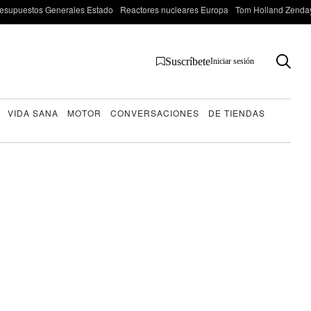
esupuestos Generales Estado
Reactores nucleares Europa
Tom Holland Zenda
Suscríbete
Iniciar sesión
VIDA SANA
MOTOR
CONVERSACIONES
DE TIENDAS