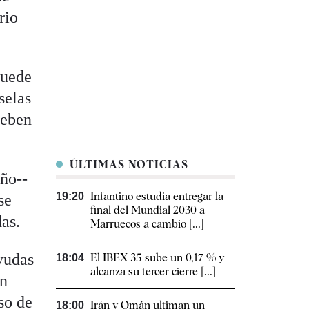
rio
puede
selas
deben
ÚLTIMAS NOTICIAS
año--
Infantino estudia entregar la
19:20
se
final del Mundial 2030 a
as.
Marruecos a cambio [...]
yudas
El IBEX 35 sube un 0,17 % y
18:04
alcanza su tercer cierre [...]
en
so de
Irán y Omán ultiman un
18:00