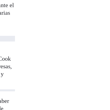
nte el
arias
 Cook
esas,
 y
aber
de