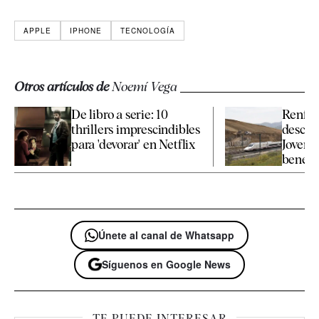
APPLE
IPHONE
TECNOLOGÍA
Otros artículos de
Noemí Vega
De libro a serie: 10
Renfe a
thrillers imprescindibles
descue
para 'devorar' en Netflix
Joven 
benefic
Únete al canal de Whatsapp
Síguenos en Google News
TE PUEDE INTERESAR