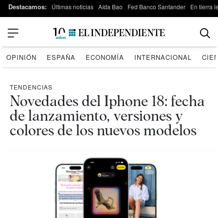
Destacamos:
Últimas noticias
Aída Bao
Fed Banco Santander
En tierra 
OPINIÓN
ESPAÑA
ECONOMÍA
INTERNACIONAL
CIE
TENDENCIAS
Novedades del Iphone 18: fecha
de lanzamiento, versiones y
colores de los nuevos modelos