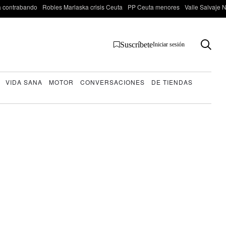
 contrabando
Robles Marlaska crisis Ceuta
PP Ceuta menores
Valle Salvaje N
Suscríbete
Iniciar sesión
VIDA SANA
MOTOR
CONVERSACIONES
DE TIENDAS