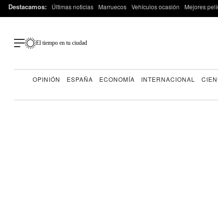
Destacamos:
Últimas noticias
Marruecos
Vehículos ocasión
Mejores pelí
El tiempo en tu ciudad
OPINIÓN
ESPAÑA
ECONOMÍA
INTERNACIONAL
CIEN