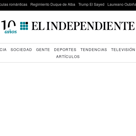
culas románticas
Regimiento Duque de Alba
Trump El Sayed
Laureano Oubiña
CIA
SOCIEDAD
GENTE
DEPORTES
TENDENCIAS
TELEVISIÓN
ARTÍCULOS