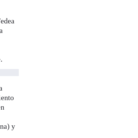
Fedea
a
.
a
iento
en
na) y