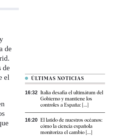
 y
a de
rid.
s de
e el
ÚLTIMAS NOTICIAS
Italia desafía el ultimátum del
16:32
Gobierno y mantiene los
en
controles a España: [...]
os
El latido de nuestros océanos:
16:20
que
cómo la ciencia española
monitoriza el cambio [...]