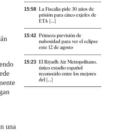
La Fiscalía pide 30 años de
15:58
prisión para cinco exjefes de
ETA [...]
Primera previsión de
15:42
rán
nubosidad para ver el eclipse
este 12 de agosto
El Riyadh Air Metropolitano,
15:23
yendo
único estadio español
uede
reconocido entre los mejores
del [...]
amente
agan
en una