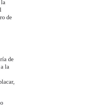
 la
l
tro de
ría de
a la
blacar,
to