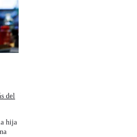
s del
a hija
ina