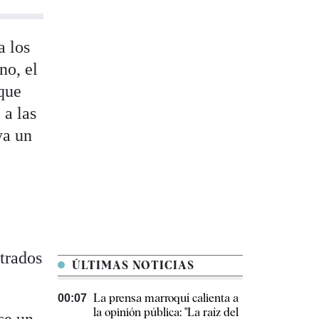
a los
no, el
 que
 a las
ya un
strados
ÚLTIMAS NOTICIAS
La prensa marroquí calienta a
00:07
la opinión pública: "La raíz del