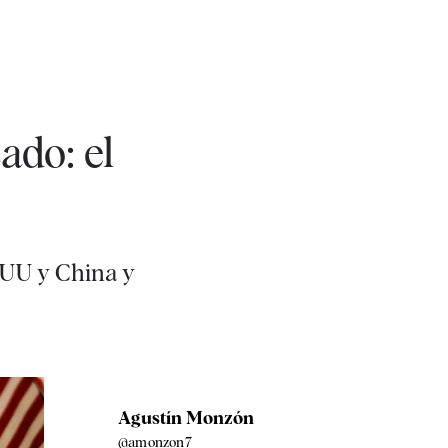
ado: el
EUU y China y
Agustín Monzón
@amonzon7