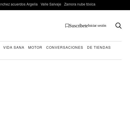
nchez acuerdos Argelia
Valle Salvaje
Zamora nube tóxica
Suscríbete
Iniciar sesión
VIDA SANA
MOTOR
CONVERSACIONES
DE TIENDAS