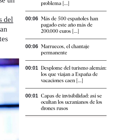
se un
problema [...]
s del
Más de 500 españoles han
00:06
pagado este año más de
ban
200.000 euros [...]
tes
Marruecos, el chantaje
00:06
permanente
Desplome del turismo alemán:
00:01
los que viajan a España de
vacaciones caen [...]
Capas de invisibilidad: así se
00:01
ocultan los ucranianos de los
drones rusos