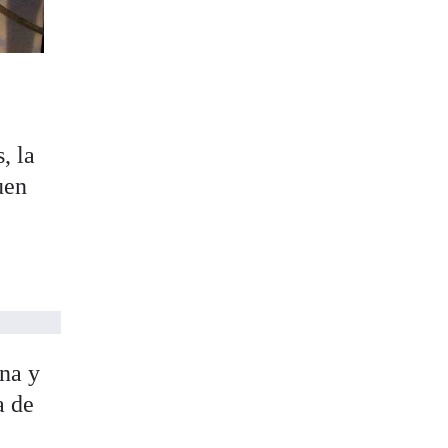
, la
uen
ina y
a de