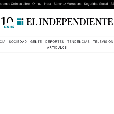
odemos Crónica Libre
Ormuz
Indra
Sánchez Marruecos
Seguridad Social
Sá
CIA
SOCIEDAD
GENTE
DEPORTES
TENDENCIAS
TELEVISIÓN
ARTÍCULOS