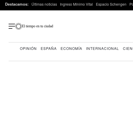
Destacamos:
Últimas noticias
Ingreso Mínimo Vital
Espacio Schengen
P
El tiempo en tu ciudad
OPINIÓN
ESPAÑA
ECONOMÍA
INTERNACIONAL
CIEN