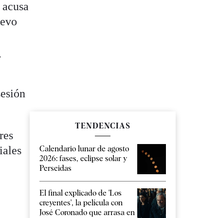
 acusa
uevo
e
sesión
TENDENCIAS
res
Calendario lunar de agosto
iales
2026: fases, eclipse solar y
Perseidas
El final explicado de 'Los
creyentes', la película con
José Coronado que arrasa en