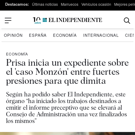
Destacamos:
Últimas noticias
Marruecos
Vehículos ocasión
Mejores pelí
OPINIÓN
ESPAÑA
ECONOMÍA
INTERNACIONAL
CIE
ECONOMÍA
Prisa inicia un expediente sobre
el 'caso Monzón' entre fuertes
presiones para que dimita
Según ha podido saber El Independiente, este
órgano “ha iniciado los trabajos destinados a
emitir el informe preceptivo que se elevará al
Consejo de Administración una vez finalizados
los mismos”