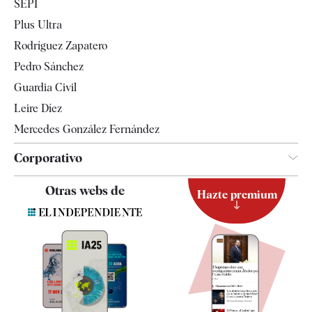
SEPI
Internacional
Plus Ultra
Gente
Rodríguez Zapatero
Televisión
Pedro Sánchez
Tendencias
Guardia Civil
Leire Díez
Mercedes González Fernández
Corporativo
Contacto
Otras webs de
Hazte premium
Suscripción
Newsletter
Apps
Quiénes somos
Especificaciones