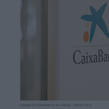
Logotipo de CaixaBank en una oficina. |
Europa Press