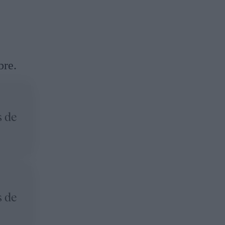
bre.
s de
s de