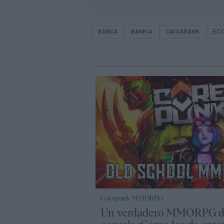
BANCA
BANKIA
CAIXABANK
EC
Corepunk MMORPG
Un verdadero MMORPG de 