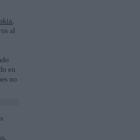
nkia
,
ros al
ado
do en
nes no
os
os,