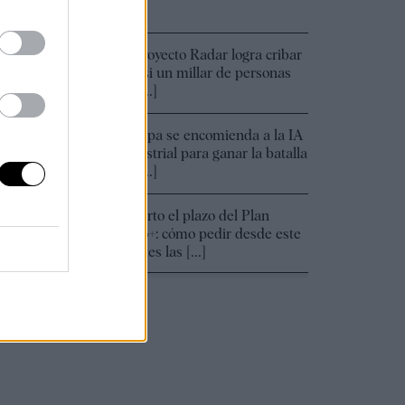
[...]
El proyecto Radar logra cribar
15:02
a casi un millar de personas
en [...]
Europa se encomienda a la IA
14:17
industrial para ganar la batalla
de [...]
Abierto el plazo del Plan
14:01
Auto+: cómo pedir desde este
martes las [...]