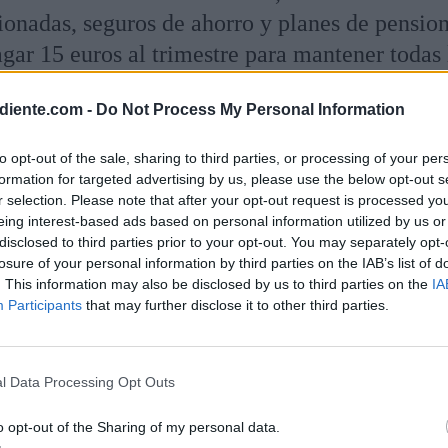
tionadas, seguros de ahorro y planes de pensio
gar 15 euros al trimestre para mantener todas 
s decir, 60 euros al año.
diente.com -
Do Not Process My Personal Information
to opt-out of the sale, sharing to third parties, or processing of your per
to se domiciliasen tres recibos o se hiciesen tr
formation for targeted advertising by us, please use the below opt-out s
estre, la comisión se reduciría a cero euros. Es
r selection. Please note that after your opt-out request is processed y
eing interest-based ads based on personal information utilized by us or
nta Family, la Cuenta Premium, la Cuenta Estr
disclosed to third parties prior to your opt-out. You may separately opt-
s que las cuentas del banco móvil mantienen 
losure of your personal information by third parties on the IAB’s list of
. This information may also be disclosed by us to third parties on the
IA
Participants
that may further disclose it to other third parties.
l Data Processing Opt Outs
o opt-out of the Sharing of my personal data.