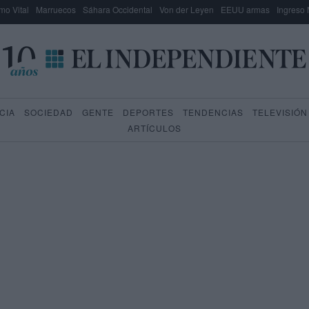
mo Vital
Marruecos
Sáhara Occidental
Von der Leyen
EEUU armas
Ingreso 
CIA
SOCIEDAD
GENTE
DEPORTES
TENDENCIAS
TELEVISIÓN
ARTÍCULOS