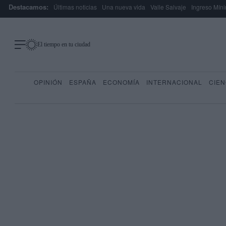
Destacamos:
Últimas noticias
Una nueva vida
Valle Salvaje
Ingreso Míni
El tiempo en tu ciudad
OPINIÓN
ESPAÑA
ECONOMÍA
INTERNACIONAL
CIEN