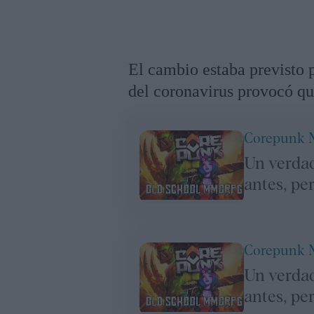
El cambio estaba previsto p
del coronavirus provocó que
Corepunk
Un verda
antes, pe
Corepunk
Un verda
antes, pe