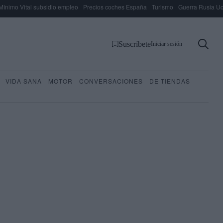
Mínimo Vital subsidio empleo
Precios coches España
Turismo
Guerra Rusia Ucr
Suscríbete
Iniciar sesión
VIDA SANA
MOTOR
CONVERSACIONES
DE TIENDAS