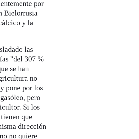
ientemente por
n Bielorrusia
álcico y la
sladado las
ifas "del 307 %
que se han
gricultura no
 y pone por los
l gasóleo, pero
cultor. Si los
 tienen que
 misma dirección
no no quiere