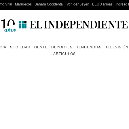
mo Vital
Marruecos
Sáhara Occidental
Von der Leyen
EEUU armas
Ingreso 
CIA
SOCIEDAD
GENTE
DEPORTES
TENDENCIAS
TELEVISIÓN
ARTÍCULOS