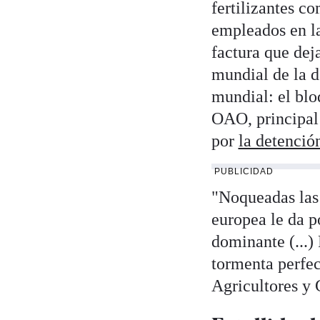
fertilizantes c
empleados en la
factura que dej
mundial de la d
mundial: el bl
OAO, principal 
por
la detenció
PUBLICIDAD
"Noqueadas las 
europea le da p
dominante (...) 
tormenta perfe
Agricultores y