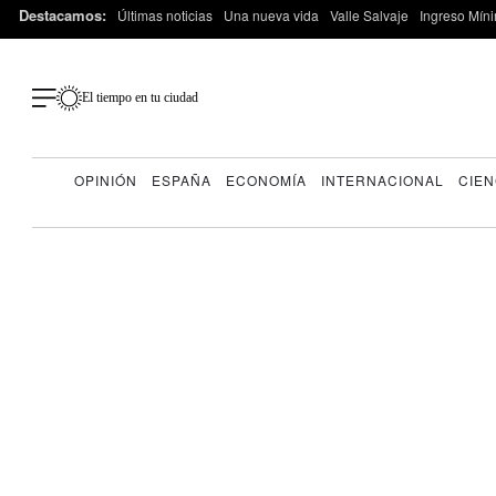
Destacamos:
Últimas noticias
Una nueva vida
Valle Salvaje
Ingreso Míni
El tiempo en tu ciudad
OPINIÓN
ESPAÑA
ECONOMÍA
INTERNACIONAL
CIEN