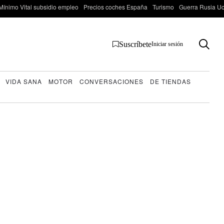
Mínimo Vital subsidio empleo
Precios coches España
Turismo
Guerra Rusia Ucr
Suscríbete
Iniciar sesión
VIDA SANA
MOTOR
CONVERSACIONES
DE TIENDAS