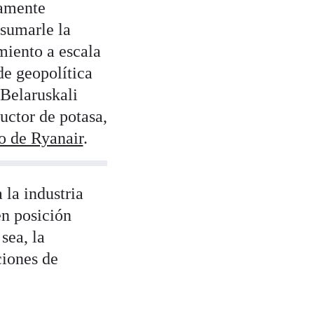
iamente
 sumarle la
miento a escala
de geopolítica
Belaruskali
uctor de potasa,
o de Ryanair
.
 la industria
en posición
sea, la
ciones de