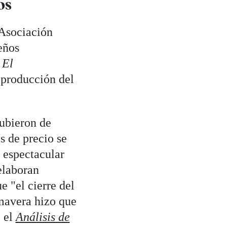
os
(Asociación
eños
n
El
 producción del
subieron de
 de precio se
 espectacular
 elaboran
 "el cierre del
mavera hizo que
, el
Análisis de