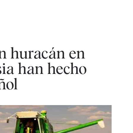
un huracán en
usia han hecho
ñol