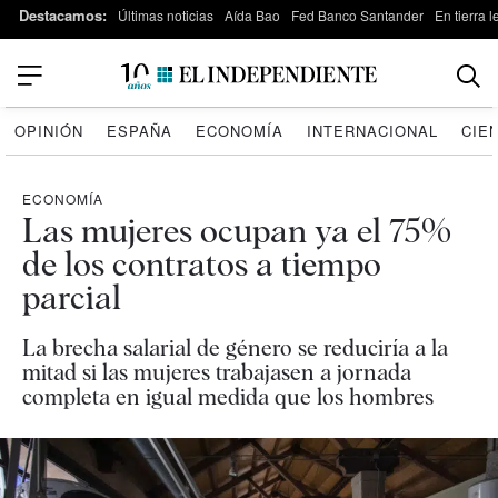
Destacamos:
Últimas noticias
Aída Bao
Fed Banco Santander
En tierra 
OPINIÓN
ESPAÑA
ECONOMÍA
INTERNACIONAL
CIE
ECONOMÍA
Las mujeres ocupan ya el 75%
de los contratos a tiempo
parcial
La brecha salarial de género se reduciría a la
mitad si las mujeres trabajasen a jornada
completa en igual medida que los hombres