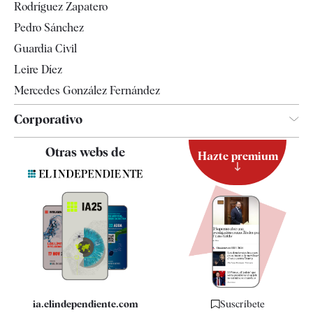
Rodríguez Zapatero
Televisión
Pedro Sánchez
Tendencias
Guardia Civil
Leire Díez
Mercedes González Fernández
Corporativo
Contacto
Otras webs de
Hazte premium
Suscripción
Newsletter
Apps
Quiénes somos
Especificaciones
ia.elindependiente.com
Suscríbete