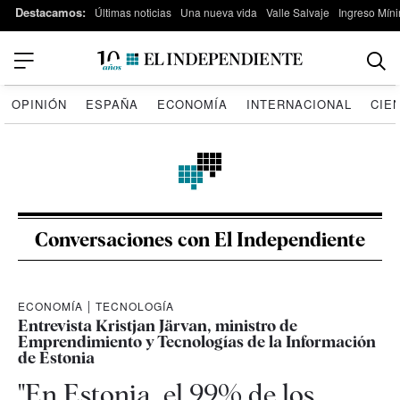
Destacamos:
Últimas noticias
Una nueva vida
Valle Salvaje
Ingreso Míni
OPINIÓN
ESPAÑA
ECONOMÍA
INTERNACIONAL
CIE
Conversaciones con El Independiente
ECONOMÍA
|
TECNOLOGÍA
Entrevista Kristjan Järvan, ministro de
Emprendimiento y Tecnologías de la Información
de Estonia
"En Estonia, el 99% de los