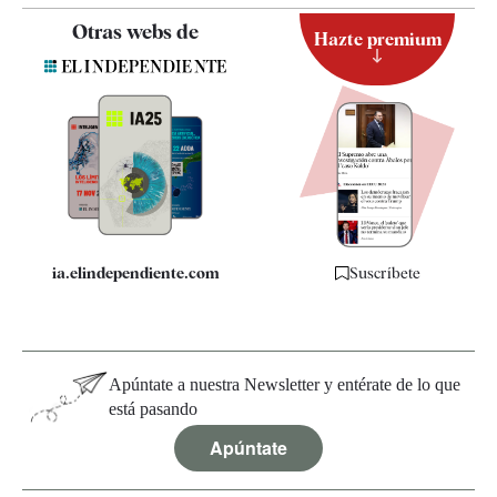
Contacto
Otras webs de
Hazte premium
Suscripción
Newsletter
Apps
Quiénes somos
Especificaciones
ia.elindependiente.com
Suscríbete
Apúntate a nuestra Newsletter y entérate de lo que
está pasando
Apúntate