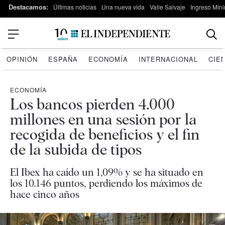
Destacamos:
Últimas noticias
Una nueva vida
Valle Salvaje
Ingreso Míni
OPINIÓN
ESPAÑA
ECONOMÍA
INTERNACIONAL
CIE
ECONOMÍA
Los bancos pierden 4.000
millones en una sesión por la
recogida de beneficios y el fin
de la subida de tipos
El Ibex ha caído un 1,09% y se ha situado en
los 10.146 puntos, perdiendo los máximos de
hace cinco años