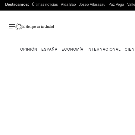
Destacamos:
Últimas noticias
Aída Bao
Josep Vilarasau
Paz Vega
Vall
El tiempo en tu ciudad
OPINIÓN
ESPAÑA
ECONOMÍA
INTERNACIONAL
CIEN