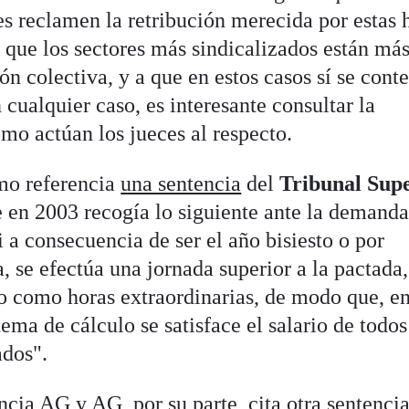
es reclamen la retribución merecida por estas 
 que los sectores más sindicalizados están má
ón colectiva, y a que en estos casos sí se con
 cualquier caso, es interesante consultar la
mo actúan los jueces al respecto.
mo referencia
una sentencia
del
Tribunal Sup
 en 2003 recogía lo siguiente ante la demanda
a consecuencia de ser el año bisiesto o por
, se efectúa una jornada superior a la pactada,
do como horas extraordinarias, de modo que, e
tema de cálculo se satisface el salario de todos
ados".
encia
AG y AG
, por su parte, cita otra sentenci