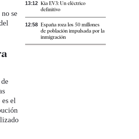
Kia EV3: Un eléctrico
13:12
definitivo
 no se
del
España roza los 50 millones
12:58
de población impulsada por la
inmigración
ra
 de
as
 es el
bución
alizado