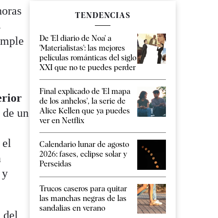
horas
TENDENCIAS
s
De 'El diario de Noa' a
temple
'Materialistas': las mejores
películas románticas del siglo
XXI que no te puedes perder
Final explicado de 'El mapa
erior
de los anhelos', la serie de
Alice Kellen que ya puedes
 de un
ver en Netflix
 el
Calendario lunar de agosto
2026: fases, eclipse solar y
n
Perseidas
 y
Trucos caseros para quitar
las manchas negras de las
sandalias en verano
a del