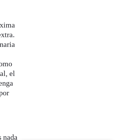
áxima
xtra.
inaria
como
al, el
tenga
 por
s nada