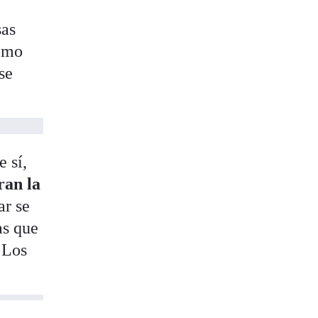
sas
cómo
se
 sí,
ran la
ar se
as que
 Los