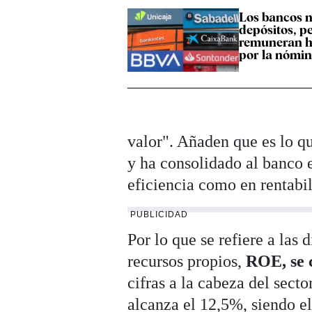
Los bancos n
depósitos, pe
remuneran h
por la nómi
valor". Añaden que es lo q
y ha consolidado al banco e
eficiencia como en rentabi
PUBLICIDAD
Por lo que se refiere a las 
recursos propios,
ROE, se 
cifras a la cabeza del sect
alcanza el 12,5%, siendo e