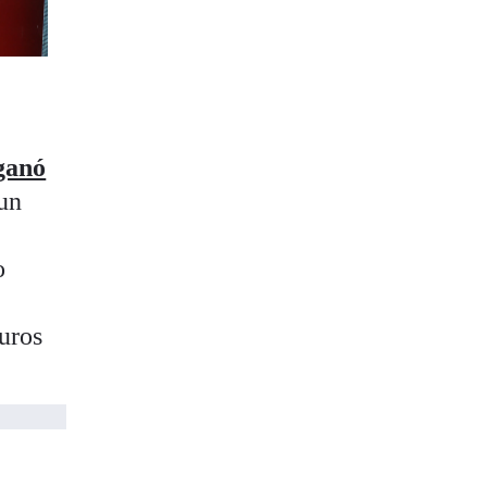
ganó
 un
o
euros