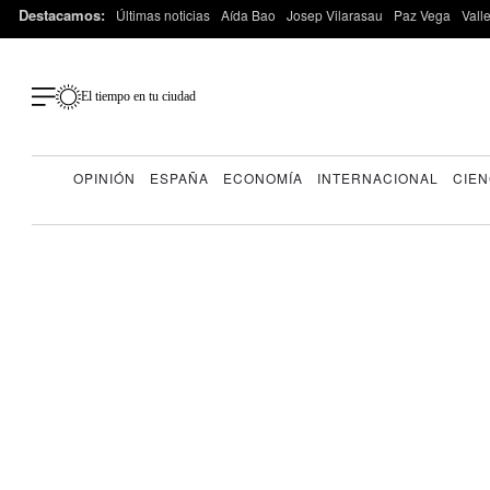
Destacamos:
Últimas noticias
Aída Bao
Josep Vilarasau
Paz Vega
Vall
El tiempo en tu ciudad
OPINIÓN
ESPAÑA
ECONOMÍA
INTERNACIONAL
CIEN