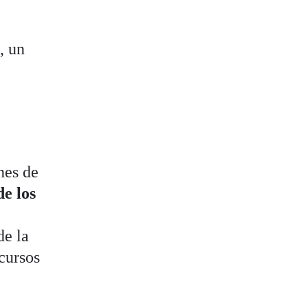
, un
nes de
de los
de la
cursos