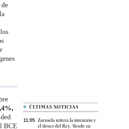
 de
la
 los
os
r
rgenes
obre
8,4%,
ÚLTIMAS NOTICIAS
aded
Zarzuela reitera la intención y
11:05
 el BCE
el deseo del Rey, "desde su