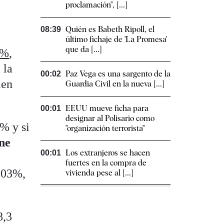
proclamación", [...]
Quién es Babeth Ripoll, el
08:39
último fichaje de 'La Promesa'
que da [...]
2%
,
 la
Paz Vega es una sargento de la
00:02
ien
Guardia Civil en la nueva [...]
EEUU mueve ficha para
00:01
designar al Polisario como
3% y si
"organización terrorista"
one
Los extranjeros se hacen
00:01
fuertes en la compra de
 103%,
vivienda pese al [...]
8,3