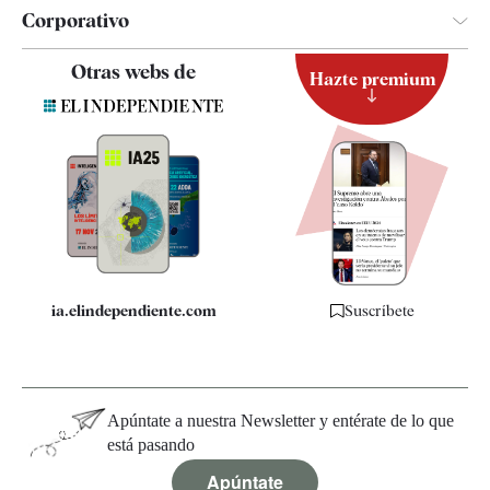
Corporativo
Contacto
Otras webs de
Hazte premium
Suscripción
Newsletter
Apps
Quiénes somos
Especificaciones
ia.elindependiente.com
Suscríbete
Apúntate a nuestra Newsletter y entérate de lo que
está pasando
Apúntate