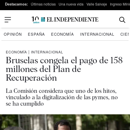
Destacamos:
Últimas noticias
Una nueva vida
Valle Salvaje
Ingreso Míni
OPINIÓN
ESPAÑA
ECONOMÍA
INTERNACIONAL
CIE
ECONOMÍA
|
INTERNACIONAL
Bruselas congela el pago de 158
millones del Plan de
Recuperación
La Comisión considera que uno de los hitos,
vinculado a la digitalización de las pymes, no
se ha cumplido