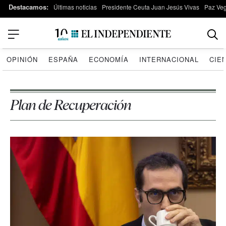
Destacamos:
Últimas noticias
Presidente Ceuta Juan Jesús Vivas
Paz Ve
OPINIÓN
ESPAÑA
ECONOMÍA
INTERNACIONAL
CIE
Plan de Recuperación