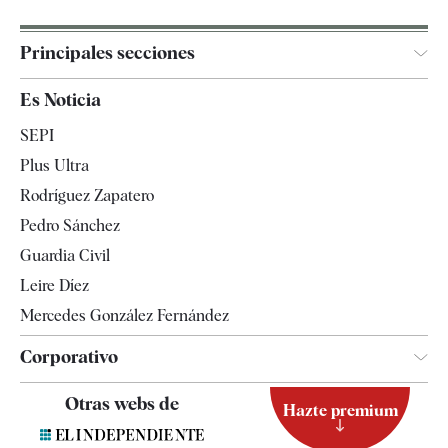
Principales secciones
España
Es Noticia
Economía
SEPI
Internacional
Plus Ultra
Gente
Rodríguez Zapatero
Televisión
Pedro Sánchez
Tendencias
Guardia Civil
Leire Díez
Mercedes González Fernández
Corporativo
Contacto
Otras webs de
Hazte premium
Suscripción