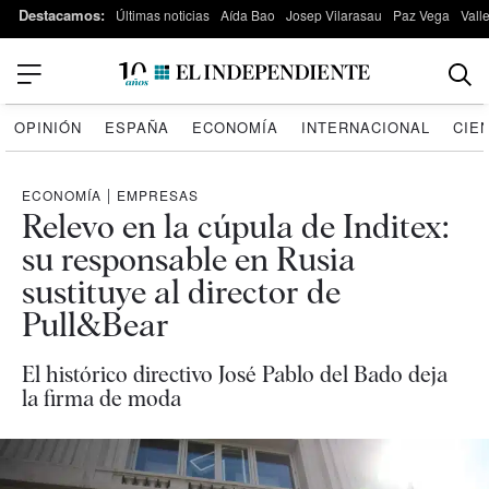
Destacamos:
Últimas noticias
Aída Bao
Josep Vilarasau
Paz Vega
Vall
OPINIÓN
ESPAÑA
ECONOMÍA
INTERNACIONAL
CIE
ECONOMÍA
|
EMPRESAS
Relevo en la cúpula de Inditex:
su responsable en Rusia
sustituye al director de
Pull&Bear
El histórico directivo José Pablo del Bado deja
la firma de moda