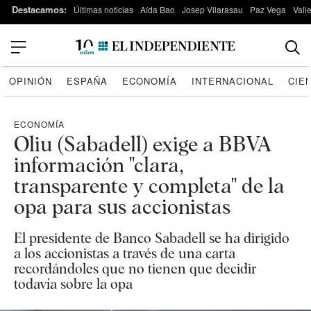
Destacamos:
Últimas noticias
Aída Bao
Josep Vilarasau
Paz Vega
Vall
OPINIÓN
ESPAÑA
ECONOMÍA
INTERNACIONAL
CIE
ECONOMÍA
Oliu (Sabadell) exige a BBVA
información "clara,
transparente y completa" de la
opa para sus accionistas
El presidente de Banco Sabadell se ha dirigido
a los accionistas a través de una carta
recordándoles que no tienen que decidir
todavía sobre la opa