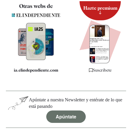
Contacto
Otras webs de
Hazte premium
Suscripción
Newsletter
Apps
Quiénes somos
Especificaciones
ia.elindependiente.com
Suscríbete
Apúntate a nuestra Newsletter y entérate de lo que
está pasando
Apúntate