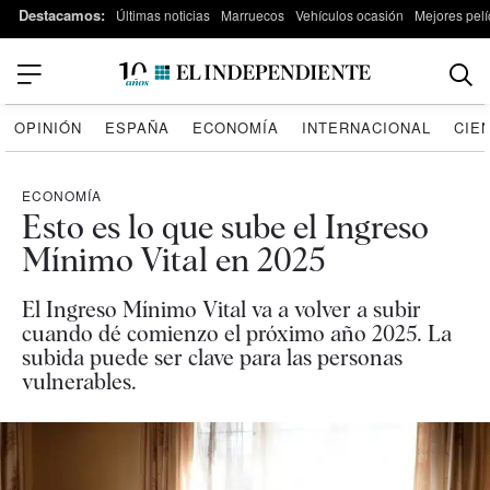
Destacamos:
Últimas noticias
Marruecos
Vehículos ocasión
Mejores pelí
OPINIÓN
ESPAÑA
ECONOMÍA
INTERNACIONAL
CIE
ECONOMÍA
Esto es lo que sube el Ingreso
Mínimo Vital en 2025
El Ingreso Mínimo Vital va a volver a subir
cuando dé comienzo el próximo año 2025. La
subida puede ser clave para las personas
vulnerables.