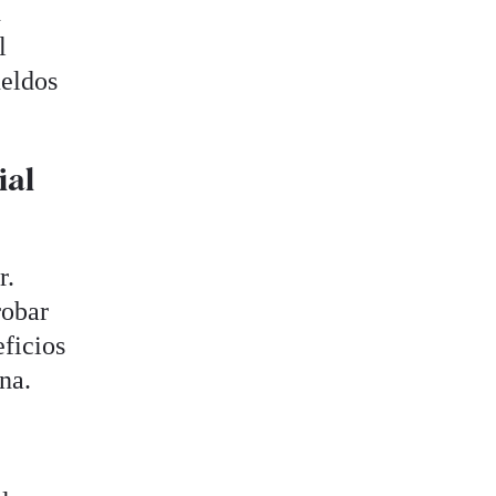
n
l
ueldos
ial
r.
obar
eficios
ina.