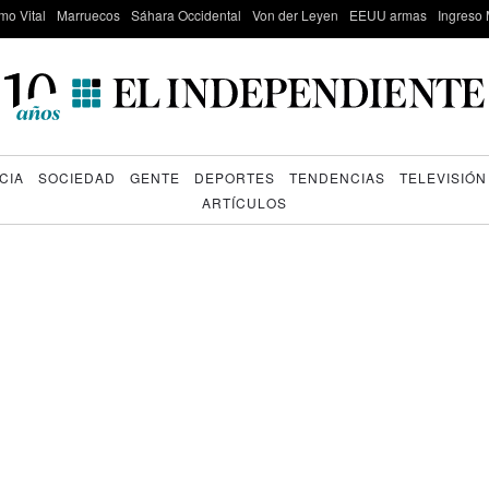
mo Vital
Marruecos
Sáhara Occidental
Von der Leyen
EEUU armas
Ingreso 
CIA
SOCIEDAD
GENTE
DEPORTES
TENDENCIAS
TELEVISIÓN
ARTÍCULOS