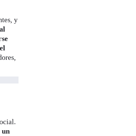
tes, y
al
rse
el
dores,
ocial.
n un