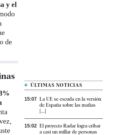
a y el
 modo
a
ue
go de
minas
ÚLTIMAS NOTICIAS
0,8%
La UE se escuda en la versión
15:07
n
de España sobre las mafias
nta
[...]
vez,
El proyecto Radar logra cribar
15:02
uste
a casi un millar de personas