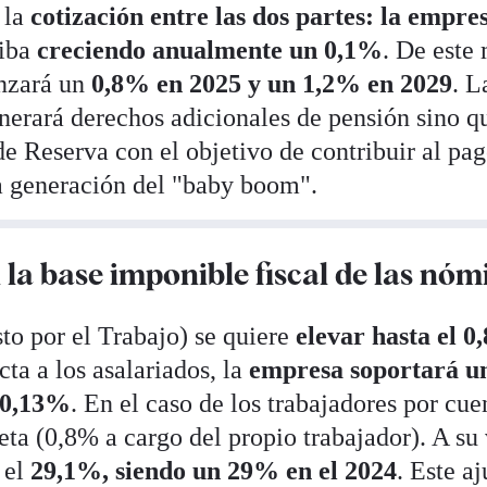
a la
cotización entre las dos partes: la empres
 iba
creciendo anualmente un 0,1%
. De este
anzará un
0,8% en 2025 y un 1,2% en 2029
. L
erará derechos adicionales de pensión sino q
e Reserva con el objetivo de contribuir al pa
la generación del "baby boom".
n la base imponible fiscal de las nó
o por el Trabajo) se quiere
elevar hasta el 
cta a los asalariados, la
empresa soportará u
 0,13%
. En el caso de los trabajadores por cue
eta (0,8% a cargo del propio trabajador). A su 
 el
29,1%, siendo un 29% en el 2024
. Este aj