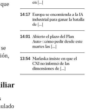
en [...]
 que
Europa se encomienda a la IA
14:17
industrial para ganar la batalla
de [...]
Abierto el plazo del Plan
14:01
Auto+: cómo pedir desde este
martes las [...]
 se
ión,
Marlaska insiste en que el
13:54
CNI no informó de las
dimensiones de [...]
iliar
s
mulado