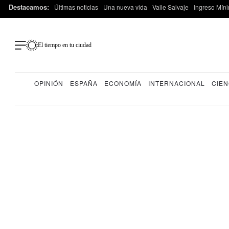
Destacamos:
Últimas noticias
Una nueva vida
Valle Salvaje
Ingreso Míni
El tiempo en tu ciudad
OPINIÓN
ESPAÑA
ECONOMÍA
INTERNACIONAL
CIEN