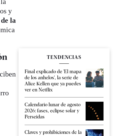
 la
ios y
 de la
ómica
ón
TENDENCIAS
Final explicado de 'El mapa
rciben
de los anhelos', la serie de
Alice Kellen que ya puedes
ver en Netflix
orro
Calendario lunar de agosto
2026: fases, eclipse solar y
Perseidas
Claves y prohibiciones de la