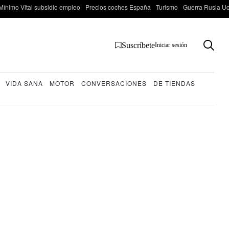
Mínimo Vital subsidio empleo
Precios coches España
Turismo
Guerra Rusia Ucr
Suscríbete
Iniciar sesión
VIDA SANA
MOTOR
CONVERSACIONES
DE TIENDAS