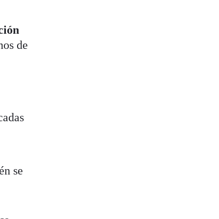
ción
nos de
cadas
én se
s