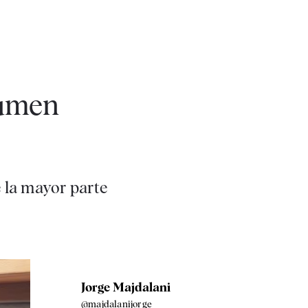
sumen
e la mayor parte
Jorge Majdalani
@majdalanijorge