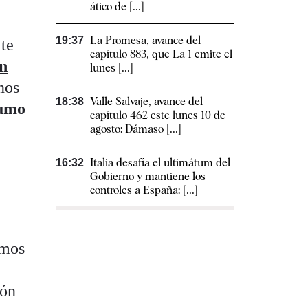
ático de [...]
La Promesa, avance del
19:37
 te
capítulo 883, que La 1 emite el
en
lunes [...]
nos
Valle Salvaje, avance del
18:38
sumo
capítulo 462 este lunes 10 de
agosto: Dámaso [...]
Italia desafía el ultimátum del
16:32
Gobierno y mantiene los
controles a España: [...]
amos
ión