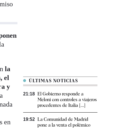
omiso
uponen
la
án
la
, el
ÚLTIMAS NOTICIAS
ra y
El Gobierno responde a
21:18
 a
Meloni con controles a viajeros
 nada
procedentes de Italia [...]
La Comunidad de Madrid
19:52
s en
pone a la venta el polémico