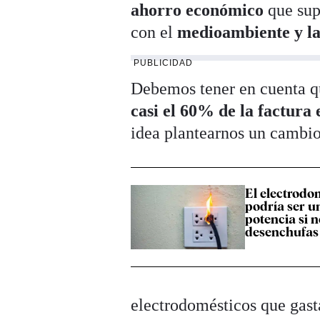
ahorro económico
que sup
con el
medioambiente y la
PUBLICIDAD
Debemos tener en cuenta q
casi el 60% de la factura 
idea plantearnos un cambio
El electrodo
podría ser u
potencia si n
desenchufas
electrodomésticos que gas