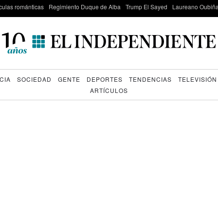
culas románticas
Regimiento Duque de Alba
Trump El Sayed
Laureano Oubiña
CIA
SOCIEDAD
GENTE
DEPORTES
TENDENCIAS
TELEVISIÓN
ARTÍCULOS