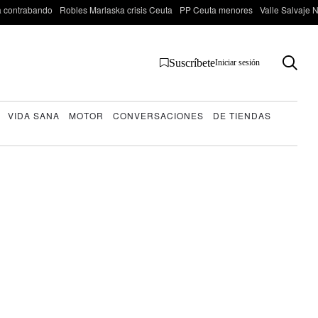
 contrabando
Robles Marlaska crisis Ceuta
PP Ceuta menores
Valle Salvaje N
Suscríbete
Iniciar sesión
VIDA SANA
MOTOR
CONVERSACIONES
DE TIENDAS