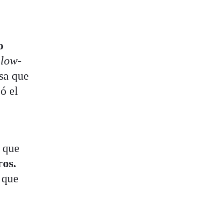
o
s
low-
sa que
ó el
, que
ros.
 que