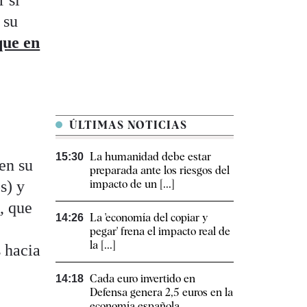
r si
 su
que en
ÚLTIMAS NOTICIAS
La humanidad debe estar
15:30
en su
preparada ante los riesgos del
s) y
impacto de un [...]
s
, que
La 'economía del copiar y
14:26
pegar' frena el impacto real de
la [...]
s hacia
Cada euro invertido en
14:18
Defensa genera 2,5 euros en la
economía española