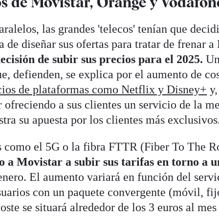
os de Movistar, Orange y Vodafon
ralelos, las grandes 'telecos' tenían que decid
 de diseñar sus ofertas para tratar de frenar a 
ecisión de subir sus precios para el 2025.
U
ue, defienden, se explica por el aumento de co
cios de plataformas como Netflix y Disney+
y,
r ofreciendo a sus clientes un servicio de la m
tra su apuesta por los clientes más exclusivos
as como el 5G o la fibra FTTR (Fiber To The 
 a Movistar a subir sus tarifas en torno a 
enero. El aumento variará en función del servi
suarios con un paquete convergente (móvil, fij
coste se situará alrededor de los 3 euros al mes