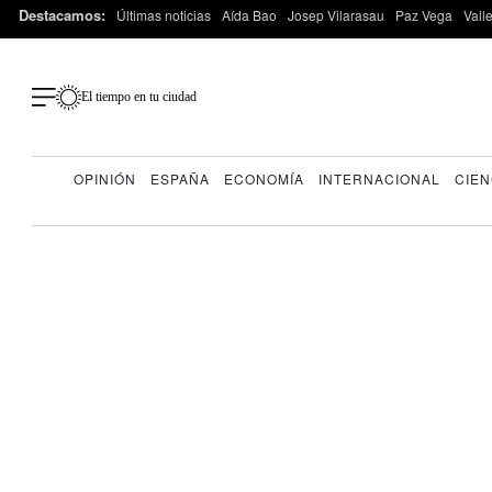
Destacamos:
Últimas noticias
Aída Bao
Josep Vilarasau
Paz Vega
Vall
El tiempo en tu ciudad
OPINIÓN
ESPAÑA
ECONOMÍA
INTERNACIONAL
CIEN