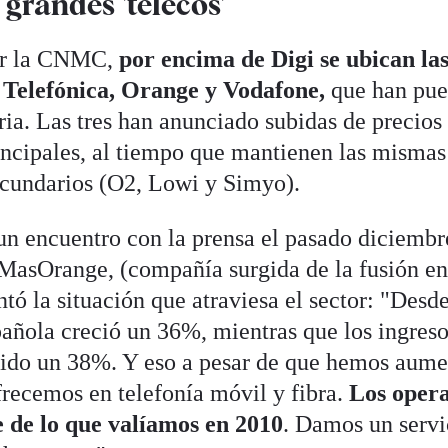
 grandes 'telecos'
or la CNMC,
por encima de Digi se ubican la
: Telefónica, Orange y Vodafone,
que han pue
ria. Las tres han anunciado subidas de precios
incipales, al tiempo que mantienen las mismas
cundarios (O2, Lowi y Simyo).
un encuentro con la prensa el pasado diciembr
asOrange, (compañía surgida de la fusión en
ó la situación que atraviesa el sector: "Desd
añola creció un 36%, mientras que los ingreso
dido un 38%. Y eso a pesar de que hemos aum
frecemos en telefonía móvil y fibra.
Los oper
 de lo que valíamos en 2010
. Damos un servi