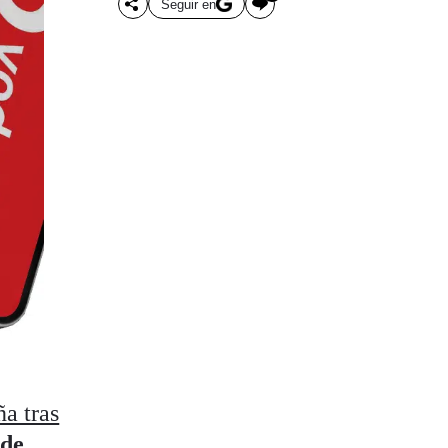
Seguir en
a tras
 de