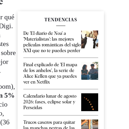
e
ir qué
TENDENCIAS
Digi.
De 'El diario de Noa' a
n
'Materialistas': las mejores
stes
películas románticas del siglo
XXI que no te puedes perder
 sobre
ejor
Final explicado de 'El mapa
.
de los anhelos', la serie de
Alice Kellen que ya puedes
ver en Netflix
Room),
un 5%
Calendario lunar de agosto
2026: fases, eclipse solar y
cio
Perseidas
o,
 (36
Trucos caseros para quitar
las manchas negras de las