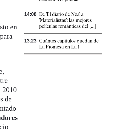
De 'El diario de Noa' a
14:08
s
'Materialistas': las mejores
sto en
películas románticas del [...]
 para
Cuántos capítulos quedan de
13:23
La Promesa en La 1
e,
tre
e 2010
s de
entado
adores
cio