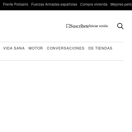
Frente Polisario
Fuerzas Armadas españolas
Compra vivienda
Mejores pelí
Suscríbete
Iniciar sesión
VIDA SANA
MOTOR
CONVERSACIONES
DE TIENDAS