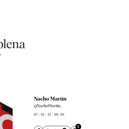
 plena
y
Nacho Martín
@NachoMartin_
07 / 01 / 25 - 00: 00
1