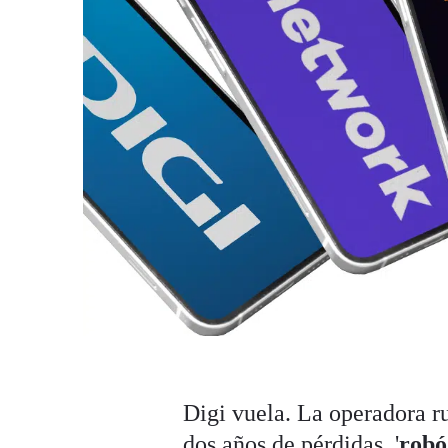
Digi vuela. La operadora 
dos años de pérdidas
, '
robó