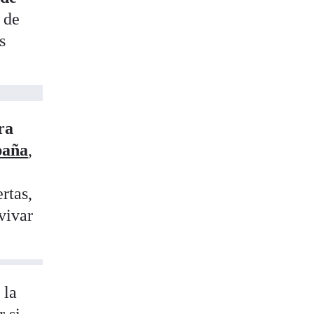
 de
s
ra
paña
,
rtas,
vivar
 la