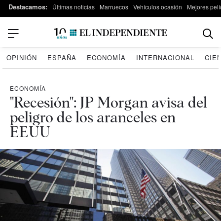
Destacamos:
Últimas noticias
Marruecos
Vehículos ocasión
Mejores pelí
OPINIÓN
ESPAÑA
ECONOMÍA
INTERNACIONAL
CIE
ECONOMÍA
"Recesión": JP Morgan avisa del
peligro de los aranceles en
EEUU