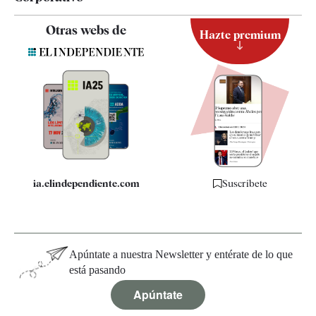
Contacto
Otras webs de
Hazte premium
Suscripción
Newsletter
Apps
Quiénes somos
Especificaciones
ia.elindependiente.com
Suscríbete
Apúntate a nuestra Newsletter y entérate de lo que
está pasando
Apúntate