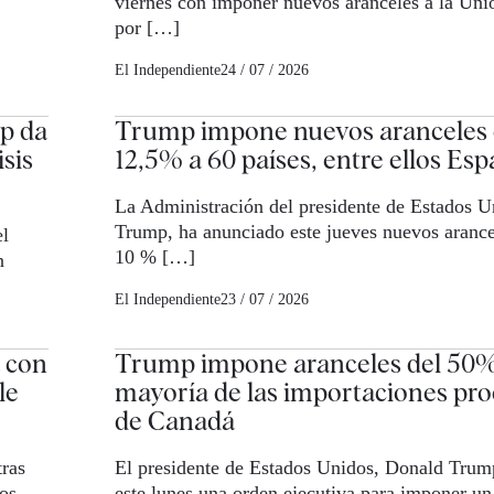
viernes con imponer nuevos aranceles a la Un
por […]
El Independiente
24 / 07 / 2026
p da
Trump impone nuevos aranceles d
isis
12,5% a 60 países, entre ellos Es
La Administración del presidente de Estados 
Trump, ha anunciado este jueves nuevos arancel
el
10 % […]
n
El Independiente
23 / 07 / 2026
a con
Trump impone aranceles del 50%
le
mayoría de las importaciones pr
de Canadá
tras
El presidente de Estados Unidos, Donald Trum
os
este lunes una orden ejecutiva para imponer un