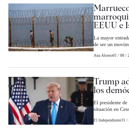
Marruecos
marroquin
EEUU e I
La mayor entrada
de ser un movim
Ana Alonso
01 / 08 / 
Trump ad
los demó
El presidente de
situación en Ceu
El Independiente
31 /