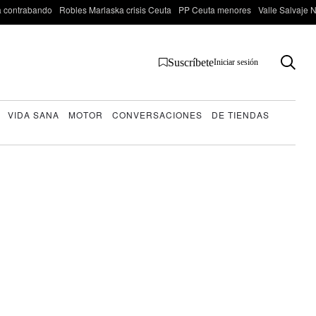
 contrabando
Robles Marlaska crisis Ceuta
PP Ceuta menores
Valle Salvaje N
Suscríbete
Iniciar sesión
VIDA SANA
MOTOR
CONVERSACIONES
DE TIENDAS