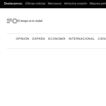
Destacamos:
Últimas noticias
Marruecos
Vehículos ocasión
Mejores pelí
El tiempo en tu ciudad
OPINIÓN
ESPAÑA
ECONOMÍA
INTERNACIONAL
CIEN