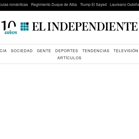
culas románticas
Regimiento Duque de Alba
Trump El Sayed
Laureano Oubiña
CIA
SOCIEDAD
GENTE
DEPORTES
TENDENCIAS
TELEVISIÓN
ARTÍCULOS