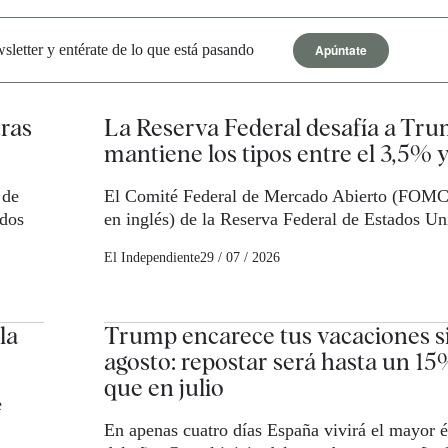
Apúntate
letter y entérate de lo que está pasando
ras
La Reserva Federal desafía a Tru
mantiene los tipos entre el 3,5% 
 de
El Comité Federal de Mercado Abierto (FOMC, 
idos
en inglés) de la Reserva Federal de Estados U
El Independiente
29 / 07 / 2026
la
Trump encarece tus vacaciones si
agosto: repostar será hasta un 1
que en julio
e
En apenas cuatro días España vivirá el mayor 