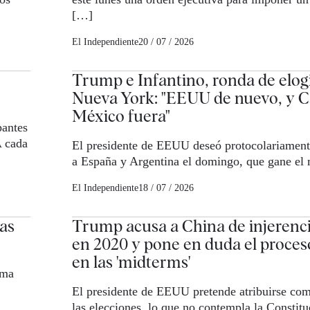
[…]
El Independiente
20 / 07 / 2026
Trump e Infantino, ronda de elog
Nueva York: "EEUU de nuevo, y 
México fuera"
pantes
A cada
El presidente de EEUU deseó protocolariament
a España y Argentina el domingo, que gane el 
El Independiente
18 / 07 / 2026
as
Trump acusa a China de injerenci
en 2020 y pone en duda el proces
en las 'midterms'
sma
El presidente de EEUU pretende atribuirse com
las elecciones, lo que no contempla la Constitu