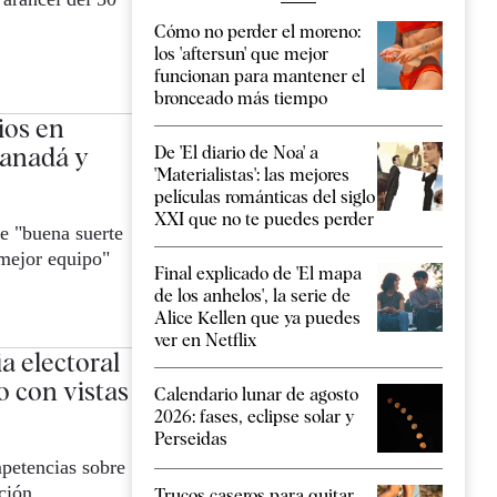
Cómo no perder el moreno:
los 'aftersun' que mejor
funcionan para mantener el
bronceado más tiempo
ios en
Canadá y
De 'El diario de Noa' a
'Materialistas': las mejores
películas románticas del siglo
XXI que no te puedes perder
e "buena suerte
mejor equipo"
Final explicado de 'El mapa
de los anhelos', la serie de
Alice Kellen que ya puedes
ver en Netflix
a electoral
o con vistas
Calendario lunar de agosto
2026: fases, eclipse solar y
Perseidas
petencias sobre
ción
Trucos caseros para quitar