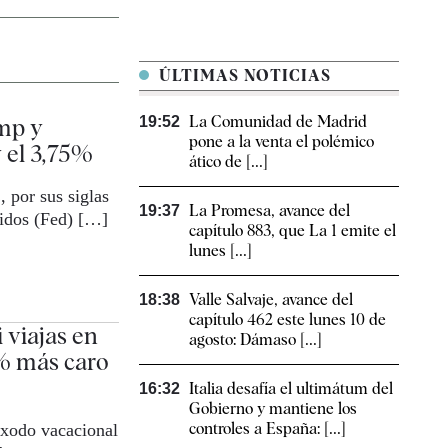
ÚLTIMAS NOTICIAS
La Comunidad de Madrid
mp y
19:52
pone a la venta el polémico
y el 3,75%
ático de [...]
por sus siglas
La Promesa, avance del
19:37
nidos (Fed) […]
capítulo 883, que La 1 emite el
lunes [...]
Valle Salvaje, avance del
18:38
capítulo 462 este lunes 10 de
 viajas en
agosto: Dámaso [...]
5% más caro
Italia desafía el ultimátum del
16:32
Gobierno y mantiene los
controles a España: [...]
éxodo vacacional