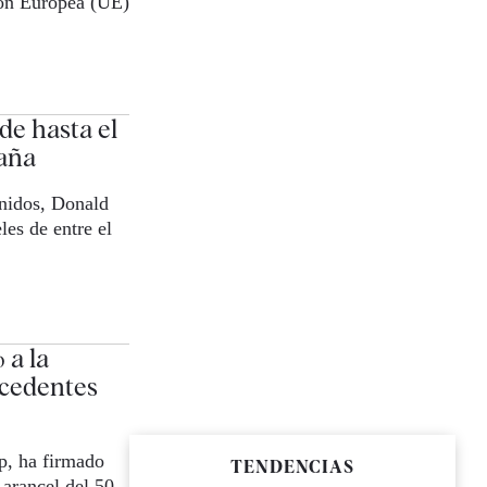
ión Europea (UE)
e hasta el
paña
Unidos, Donald
es de entre el
 a la
ocedentes
p, ha firmado
TENDENCIAS
 arancel del 50