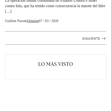
La operación militar combinada de Estados Unidos e Israel
contra Irán, que ha tenido como consecuencia la muerte del líder
[…]
Guillem Pursals
Opinión
07 / 03 / 2026
Navegación
→
SIGUIENTE
artículos
LO MÁS VISTO