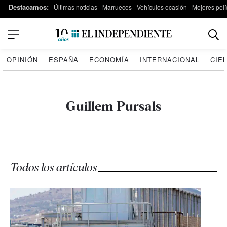
Destacamos:
Últimas noticias
Marruecos
Vehículos ocasión
Mejores pelí
OPINIÓN
ESPAÑA
ECONOMÍA
INTERNACIONAL
CIE
Guillem Pursals
Todos los artículos