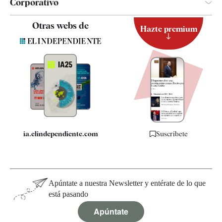
Corporativo
Contacto
Otras webs de
Hazte premium
Suscripción
Newsletter
Apps
Quiénes somos
Especificaciones
ia.elindependiente.com
Suscríbete
Apúntate a nuestra Newsletter y entérate de lo que
está pasando
Apúntate