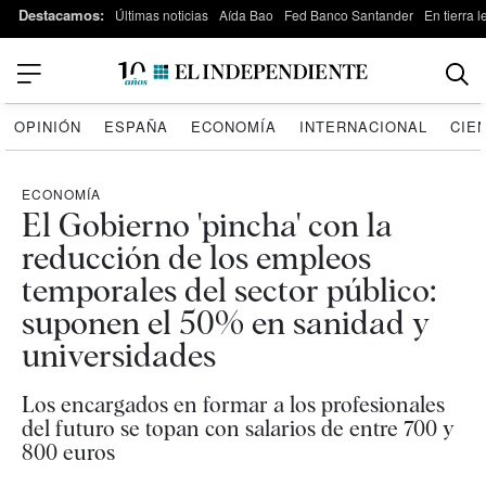
Destacamos:
Últimas noticias
Aída Bao
Fed Banco Santander
En tierra 
OPINIÓN
ESPAÑA
ECONOMÍA
INTERNACIONAL
CIE
ECONOMÍA
El Gobierno 'pincha' con la
reducción de los empleos
temporales del sector público:
suponen el 50% en sanidad y
universidades
Los encargados en formar a los profesionales
del futuro se topan con salarios de entre 700 y
800 euros