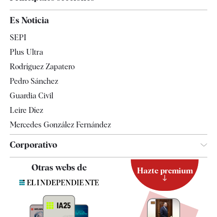
España
Es Noticia
Economía
SEPI
Internacional
Plus Ultra
Gente
Rodríguez Zapatero
Televisión
Pedro Sánchez
Tendencias
Guardia Civil
Leire Díez
Mercedes González Fernández
Corporativo
Contacto
Otras webs de
Hazte premium
Suscripción
Newsletter
Apps