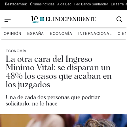
Destacamos:
Últimas noticias
Aída Bao
Fed Banco Santander
En tierra 
OPINIÓN
ESPAÑA
ECONOMÍA
INTERNACIONAL
CIE
ECONOMÍA
La otra cara del Ingreso
Mínimo Vital: se disparan un
48% los casos que acaban en
los juzgados
Una de cada dos personas que podrían
solicitarlo, no lo hace