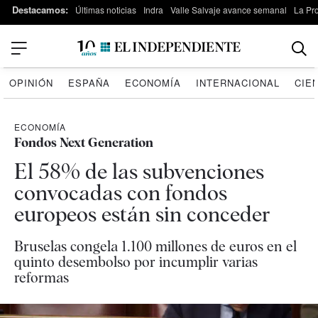
Destacamos:
Últimas noticias
Indra
Valle Salvaje avance semanal
La Pr
OPINIÓN
ESPAÑA
ECONOMÍA
INTERNACIONAL
CIE
ECONOMÍA
Fondos Next Generation
El 58% de las subvenciones
convocadas con fondos
europeos están sin conceder
Bruselas congela 1.100 millones de euros en el
quinto desembolso por incumplir varias
reformas