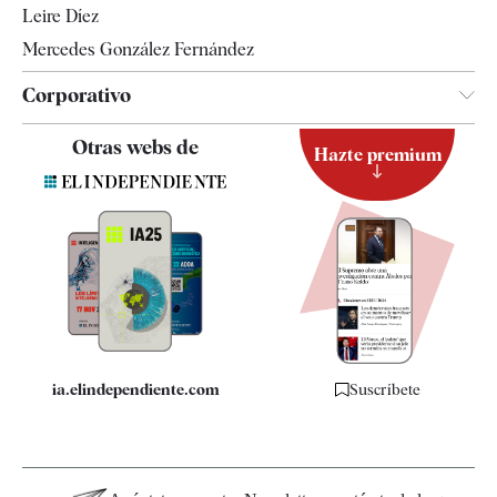
Leire Díez
Mercedes González Fernández
Corporativo
Contacto
Otras webs de
Hazte premium
Suscripción
Newsletter
Apps
Quiénes somos
Especificaciones
ia.elindependiente.com
Suscríbete