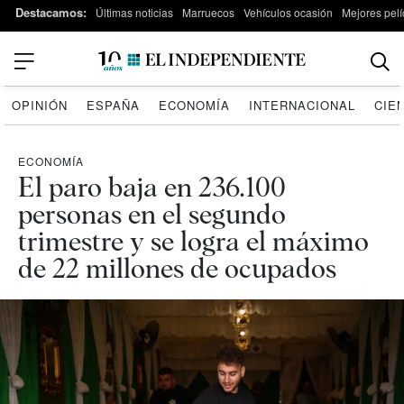
Destacamos:
Últimas noticias
Marruecos
Vehículos ocasión
Mejores pelí
OPINIÓN
ESPAÑA
ECONOMÍA
INTERNACIONAL
CIE
ECONOMÍA
El paro baja en 236.100
personas en el segundo
trimestre y se logra el máximo
de 22 millones de ocupados