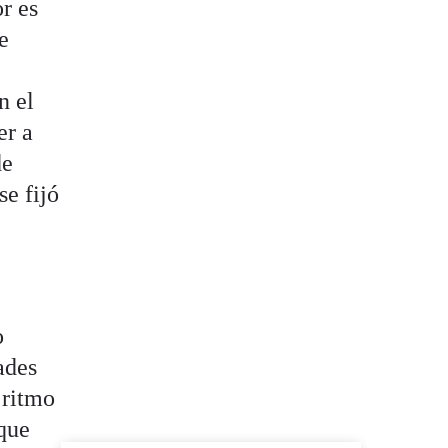
or es
e
n el
er a
de
e fijó
o
ades
 ritmo
 que