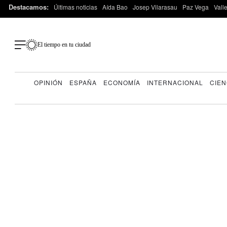
Destacamos:
Últimas noticias
Aída Bao
Josep Vilarasau
Paz Vega
Vall
El tiempo en tu ciudad
OPINIÓN
ESPAÑA
ECONOMÍA
INTERNACIONAL
CIEN