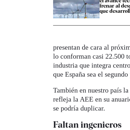
el avance te
frenar al de
que desarrol
presentan de cara al próxi
lo conforman casi 22.500 to
industria que integra centr
que España sea el segundo 
También en nuestro país la
refleja la AEE en su anuar
se podría duplicar.
Faltan ingenieros