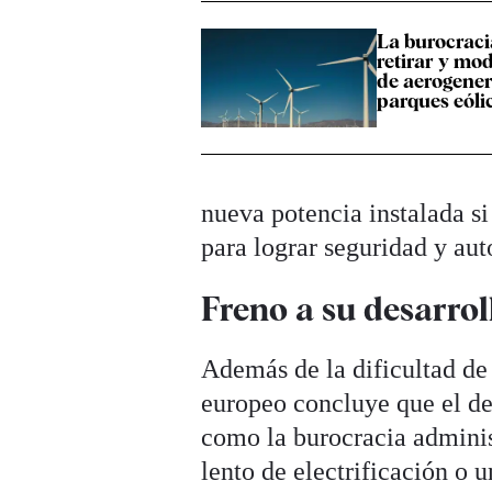
La burocraci
retirar y mo
de aerogener
parques eóli
nueva potencia instalada s
para lograr seguridad y au
Freno a su desarrol
Además de la dificultad de
europeo concluye que el des
como la burocracia administ
lento de electrificación o 