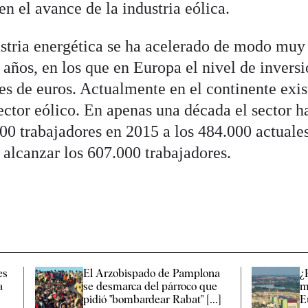
n el avance de la industria eólica.
ustria energética se ha acelerado de modo muy
s años, en los que en Europa el nivel de invers
es de euros. Actualmente en el continente exis
ector eólico. En apenas una década el sector h
00 trabajadores en 2015 a los 484.000 actuales
 alcanzar los 607.000 trabajadores.
es
El Arzobispado de Pamplona
¿
a
se desmarca del párroco que
m
pidió "bombardear Rabat" [...]
E