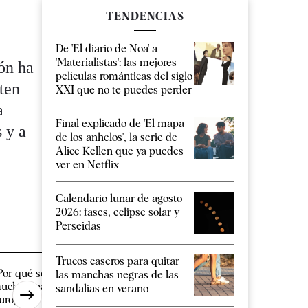
TENDENCIAS
De 'El diario de Noa' a
'Materialistas': las mejores
ión ha
películas románticas del siglo
ten
XXI que no te puedes perder
a
Final explicado de 'El mapa
 y a
de los anhelos', la serie de
Alice Kellen que ya puedes
ver en Netflix
Calendario lunar de agosto
2026: fases, eclipse solar y
Perseidas
Trucos caseros para quitar
Por qué se están parando
Más de 500 español
las manchas negras de las
uchos reactores nucleares en
pagado este año más
sandalias en verano
uropa?
200.000 euros [...]