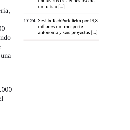
hantavirus tras el positivo de
un turista [...]
ría,
Sevilla TechPark licita por 19,8
17:24
millones un transporte
00
autónomo y seis proyectos [...]
endo
e
o una
á
3.000
el