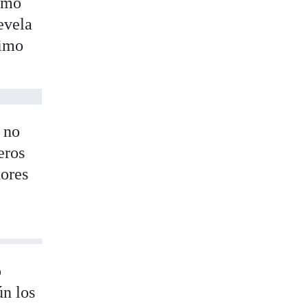
timo
evela
ximo
n no
eros
dores
o
ún los