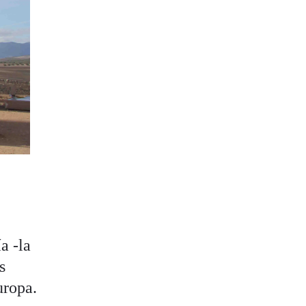
a -la
s
uropa.