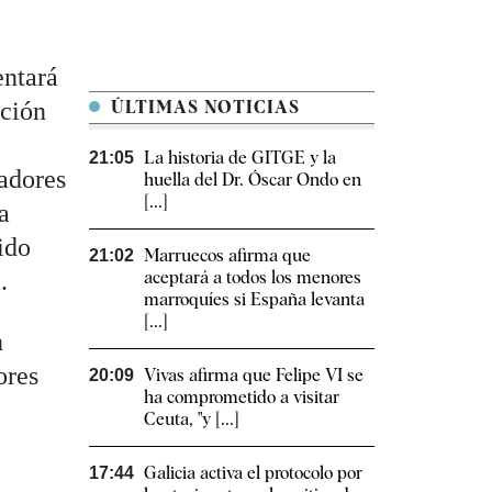
entará
ación
ÚLTIMAS NOTICIAS
La historia de GITGE y la
21:05
radores
huella del Dr. Óscar Ondo en
[...]
a
ido
Marruecos afirma que
21:02
.
aceptará a todos los menores
marroquíes si España levanta
[...]
n
ores
Vivas afirma que Felipe VI se
20:09
ha comprometido a visitar
Ceuta, "y [...]
Galicia activa el protocolo por
17:44