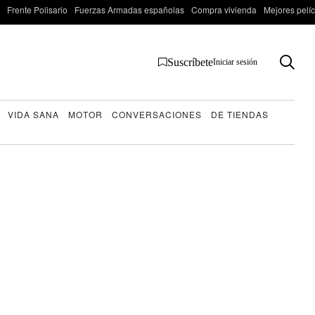
Frente Polisario
Fuerzas Armadas españolas
Compra vivienda
Mejores pelí
Suscríbete
Iniciar sesión
VIDA SANA
MOTOR
CONVERSACIONES
DE TIENDAS