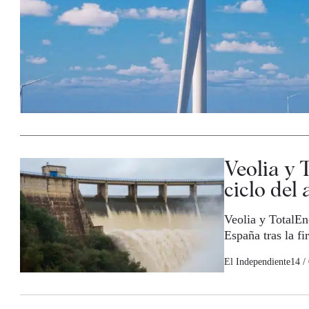
Veolia y 
ciclo del
Veolia y TotalEne
España tras la f
El Independiente
14 /