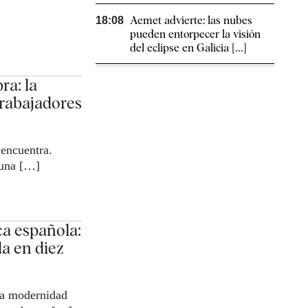
Aemet advierte: las nubes
18:08
pueden entorpecer la visión
del eclipse en Galicia [...]
ra: la
trabajadores
encuentra.
 una […]
ca española:
a en diez
 la modernidad