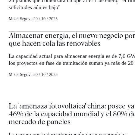
24 plantas que comenzarán a operar el 1 de enero, "el ri
solicitudes aún es bajo"
Mikel Segovia
29 / 10 / 2025
Almacenar energía, el nuevo negocio por
que hacen cola las renovables
La capacidad actual para almacenar energía es de 7,6 G
los proyectos en fase de tramitación suman ya más de 2
Mikel Segovia
20 / 10 / 2025
La 'amenaza fotovoltaica' china: posee ya
46% de la capacidad mundial y el 80% d
mercado de paneles
La carrera por la descarbonización de su economía ha