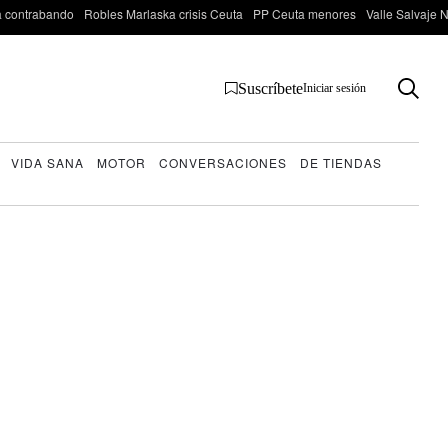
 contrabando
Robles Marlaska crisis Ceuta
PP Ceuta menores
Valle Salvaje N
Suscríbete
Iniciar sesión
VIDA SANA
MOTOR
CONVERSACIONES
DE TIENDAS