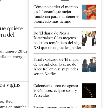
o
Cómo no perder el moreno:
los 'aftersun' que mejor
funcionan para mantener el
bronceado más tiempo
ue quiere
De 'El diario de Noa' a
ra del
'Materialistas': las mejores
películas románticas del siglo
XXI que no te puedes perder
ro número 28 de
afía en energía
Final explicado de 'El mapa
de los anhelos', la serie de
Alice Kellen que ya puedes
ver en Netflix
os vigías
Calendario lunar de agosto
2026: fases, eclipse solar y
Perseidas
re, Red
otras en marcha
Trucos caseros para quitar