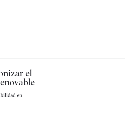
onizar el
renovable
ibilidad en