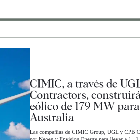
CIMIC, a través de UG
Contractors, construir
eólico de 179 MW par
Australia
Las compañías de CIMIC Group, UGL y CPB Cont
por Neoen y Envision Energy para llevar a […]