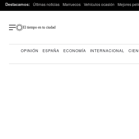
Destacamos:
Últimas noticias
Marruecos
Vehículos ocasión
Mejores pelí
El tiempo en tu ciudad
OPINIÓN
ESPAÑA
ECONOMÍA
INTERNACIONAL
CIEN