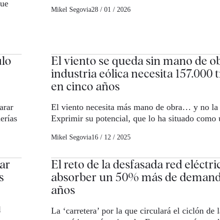
que
Mikel Segovia
28 / 01 / 2026
ulo
El viento se queda sin mano de ob
industria eólica necesita 157.000 
en cinco años
arar
El viento necesita más mano de obra… y no la 
erías
Exprimir su potencial, que lo ha situado como
Mikel Segovia
16 / 12 / 2025
lar
El reto de la desfasada red eléctri
s
absorber un 50% más de demand
años
l
La ‘carretera’ por la que circulará el ciclón de