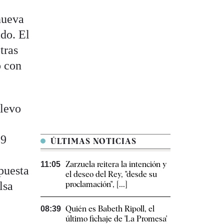
nueva
do. El
tras
o con
elevo
e
89
ÚLTIMAS NOTICIAS
Zarzuela reitera la intención y
11:05
puesta
el deseo del Rey, "desde su
lsa
proclamación", [...]
Quién es Babeth Ripoll, el
08:39
último fichaje de 'La Promesa'