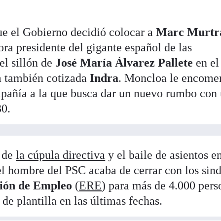
ue el Gobierno decidió colocar a
Marc Murtr
ora presidente del gigante español de las
el sillón de
José María Álvarez Pallete
en el
la también cotizada
Indra
. Moncloa le encome
mpañía a la que busca dar un nuevo rumbo con
30.
n de
la cúpula directiva
y el baile de asientos en
 el hombre del PSC acaba de cerrar con los sin
ción de Empleo
(
ERE
) para más de 4.000 pers
de plantilla en las últimas fechas.