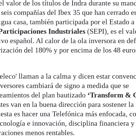
 el valor de los títulos de Indra durante su man
 seis compañías del Ibex 35 que han cerrado e
tigua casa, también participada por el Estado a
Participaciones Industriales
(SEPI), es el val
ivo español. Al calor de la ola inversora en de
rización del 180% y por encima de los 48 euro
'teleco' llaman a la calma y dicen estar conven
inversores cambiará de signo a medida que se
teamientos del plan bautizado
‘Transform & 
stes van en la buena dirección para sostener la
uesta es hacer una Telefónica más enfocada, c
ecnología e innovación, disciplina financiera y
raciones menos rentables.