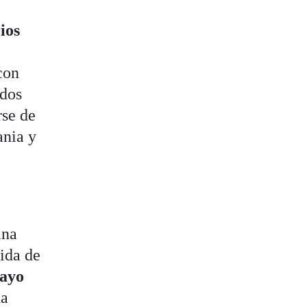
ios
o
con
ados
rse de
ania y
ina
ida de
ayo
da