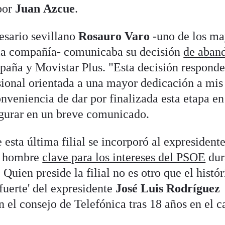
por
Juan
Azcue
.
sario sevillano
Rosauro Varo
-uno de los ma
 la compañía- comunicaba su decisión
de aban
paña y Movistar Plus. "Esta decisión responde
esional orientada a una mayor dedicación a mis
onveniencia de dar por finalizada esta etapa en
egurar en un breve comunicado.
 esta última filial se incorporó al expresidente
n hombre
clave para los intereses del PSOE
dur
. Quien preside la filial no es otro que el histó
fuerte' del expresidente
José Luis Rodríguez
n el consejo de Telefónica tras 18 años en el c