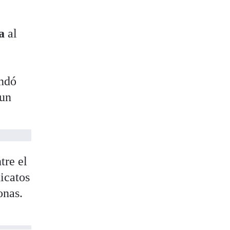
a
al
ndó
 un
tre el
dicatos
onas.