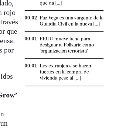
dado,
que da [...]
n rojo
Paz Vega es una sargento de la
00:02
 través
Guardia Civil en la nueva [...]
or que
EEUU mueve ficha para
00:01
fensa,
designar al Polisario como
s por
"organización terrorista"
Los extranjeros se hacen
00:01
fuertes en la compra de
cidos
vivienda pese al [...]
Grow’
on
 un