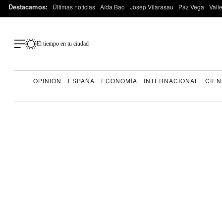
Destacamos:
Últimas noticias
Aída Bao
Josep Vilarasau
Paz Vega
Vall
El tiempo en tu ciudad
OPINIÓN
ESPAÑA
ECONOMÍA
INTERNACIONAL
CIEN