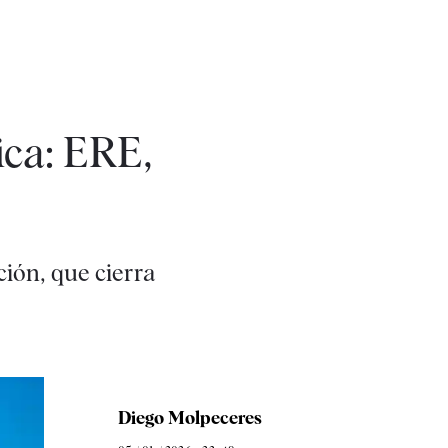
ica: ERE,
ción, que cierra
Diego Molpeceres