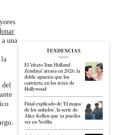
yores
donar
 a una
TENDENCIAS
 la
El "efecto Tom Holland-
Zendaya" arrasa en 2026: la
doble apuesta que los
convierte en los reyes de
 del
Hollywood
ante
rico
Final explicado de 'El mapa
de los anhelos', la serie de
Alice Kellen que ya puedes
argo.
ver en Netflix