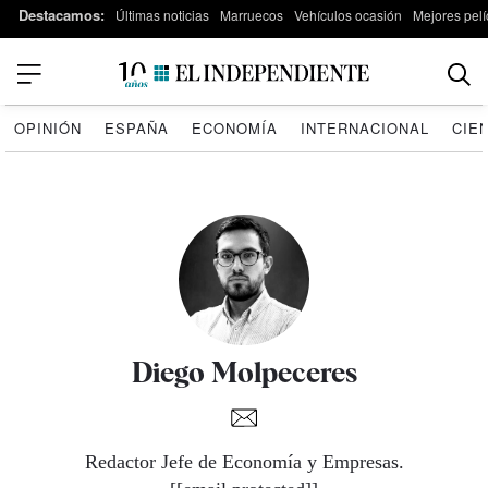
Destacamos:
Últimas noticias
Marruecos
Vehículos ocasión
Mejores pelí
OPINIÓN
ESPAÑA
ECONOMÍA
INTERNACIONAL
CIE
Diego Molpeceres
Redactor Jefe de Economía y Empresas.