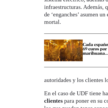
infraestructuras. Además, q
de ‘enganches’ asumen un e
mortal.
Cada español
69 euros por
marihuana...
autoridades y los clientes l
En el caso de UDF tiene ha
clientes
para poner en su c