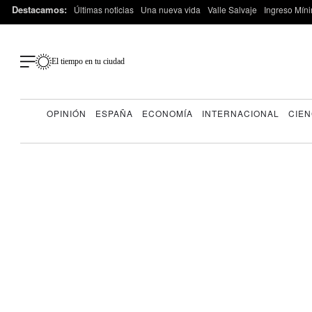
Destacamos:
Últimas noticias
Una nueva vida
Valle Salvaje
Ingreso Míni
El tiempo en tu ciudad
OPINIÓN
ESPAÑA
ECONOMÍA
INTERNACIONAL
CIEN