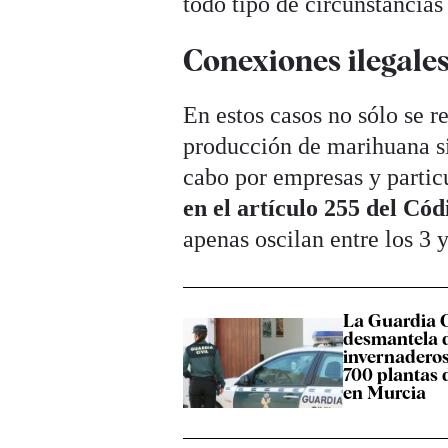
todo tipo de circunstancias
Conexiones ilegale
En estos casos no sólo se r
producción de marihuana si
cabo por empresas y partic
en el artículo 255 del Có
apenas oscilan entre los 3 
La Guardia C
desmantela 
invernadero
700 plantas
en Murcia