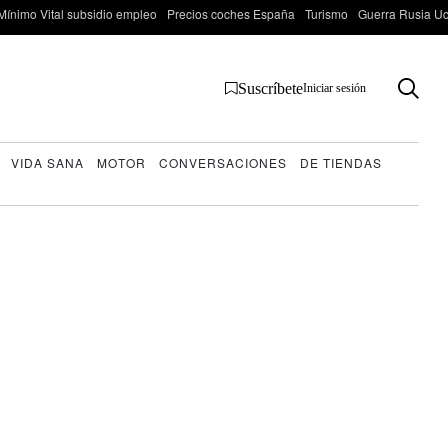
Mínimo Vital subsidio empleo
Precios coches España
Turismo
Guerra Rusia Ucr
Suscríbete
Iniciar sesión
VIDA SANA
MOTOR
CONVERSACIONES
DE TIENDAS