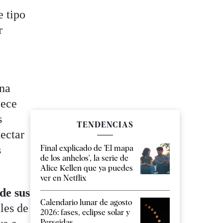
e tipo
r
una
lece
s
TENDENCIAS
tectar
s
Final explicado de 'El mapa
de los anhelos', la serie de
Alice Kellen que ya puedes
ver en Netflix
de sus
Calendario lunar de agosto
les de
2026: fases, eclipse solar y
Perseidas