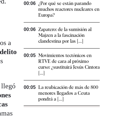
ed.
¿Por qué se están parando
00:06
muchos reactores nucleares en
Europa?
Zapatero: de la sumisión al
00:06
Majzen a la fascinación
clandestina por las [...]
os a
delito
Movimientos tectónicos en
00:05
as
RTVE de cara al próximo
curso: ¿sustituirá Jesús Cintora
[...]
 llegó
La reubicación de más de 800
00:05
menores llegados a Ceuta
ones
pondrá a [...]
cas
ramas