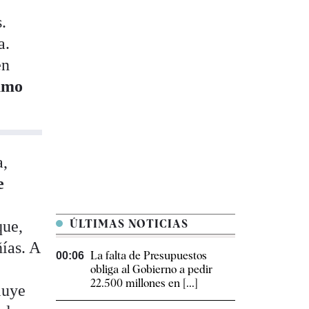
.
a.
en
sumo
a,
e
que,
ÚLTIMAS NOTICIAS
ías. A
La falta de Presupuestos
00:06
obliga al Gobierno a pedir
22.500 millones en [...]
luye