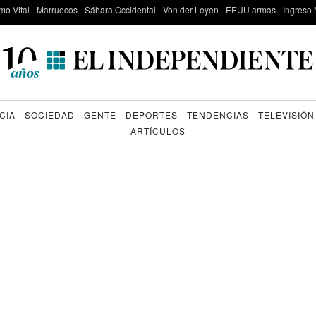
mo Vital
Marruecos
Sáhara Occidental
Von der Leyen
EEUU armas
Ingreso 
CIA
SOCIEDAD
GENTE
DEPORTES
TENDENCIAS
TELEVISIÓN
ARTÍCULOS