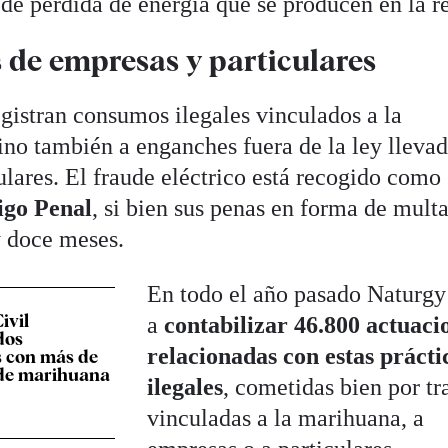
 de pérdida de energía que se producen en la r
s de empresas y particulares
egistran consumos ilegales vinculados a la
no también a enganches fuera de la ley llevad
ulares. El fraude eléctrico está recogido como
digo Penal
, si bien sus penas en forma de mult
y doce meses.
En todo el año pasado Naturgy
ivil
a
contabilizar 46.800 actuaci
dos
relacionadas con estas prácti
s con más de
 de marihuana
ilegales
, cometidas bien por t
vinculadas a la marihuana, a