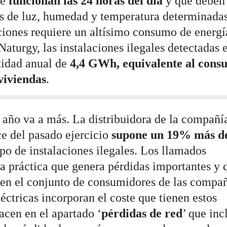
ue
funcionan las 24 horas del día
y que deben
s de luz, humedad y temperatura determinadas
ciones requiere un altísimo consumo de energí
aturgy, las instalaciones ilegales detectadas 
tidad anual de
4,4 GWh, equivalente al con
viviendas
.
 año va a más. La distribuidora de la compañí
e del pasado ejercicio
supone un 19% más d
ipo de instalaciones ilegales. Los llamados
na práctica que genera pérdidas importantes y 
en el conjunto de consumidores de las compañ
eléctricas incorporan el coste que tienen estos
acen en el apartado ‘
pérdidas de red
’ que inc