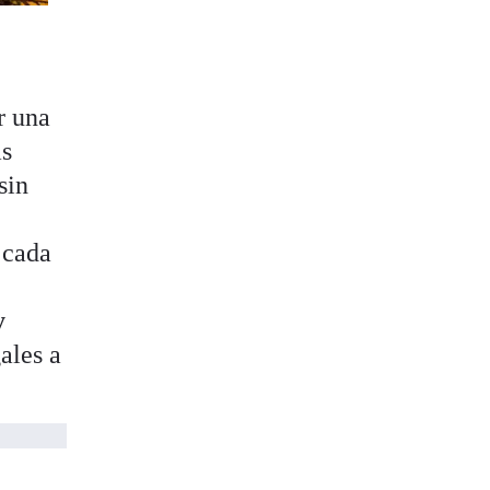
r una
as
sin
 cada
y
ales a