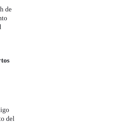
h de
nto
d
rtos
digo
to del