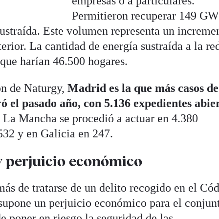
empresas o a particulares.
Permitieron recuperar 149 GW
sustraída. Este volumen representa un increme
erior. La cantidad de energía sustraída a la re
que harían 46.500 hogares.
ón de Naturgy,
Madrid es la que más casos de
ró el pasado año, con 5.136 expedientes abie
a La Mancha se procedió a actuar en 4.380
.532 y en Galicia en 247.
y perjuicio económico
ás de tratarse de un delito recogido en el Có
 supone un perjuicio económico para el conjun
e poner en riesgo la seguridad de las