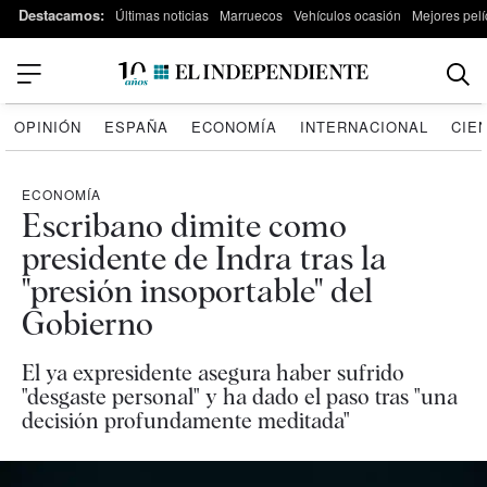
Destacamos:
Últimas noticias
Marruecos
Vehículos ocasión
Mejores pelí
OPINIÓN
ESPAÑA
ECONOMÍA
INTERNACIONAL
CIE
ECONOMÍA
Escribano dimite como
presidente de Indra tras la
"presión insoportable" del
Gobierno
El ya expresidente asegura haber sufrido
"desgaste personal" y ha dado el paso tras "una
decisión profundamente meditada"