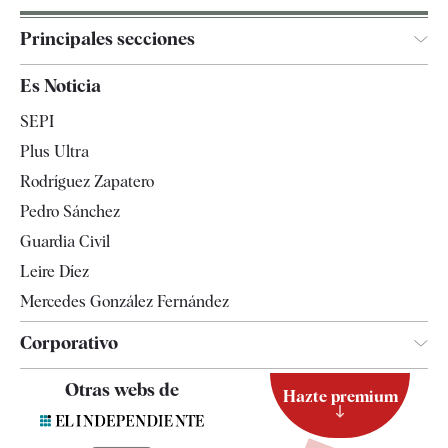
Principales secciones
España
Es Noticia
Economía
SEPI
Internacional
Plus Ultra
Gente
Rodríguez Zapatero
Televisión
Pedro Sánchez
Tendencias
Guardia Civil
Leire Díez
Mercedes González Fernández
Corporativo
Contacto
Otras webs de
Hazte premium
Suscripción
Newsletter