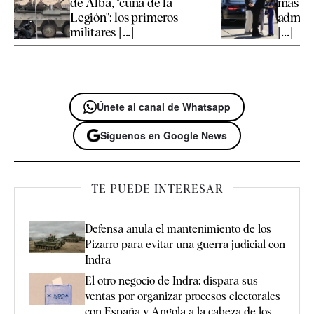
de Alba, "cuna de la
más el 
Legión": los primeros
admini
militares [...]
[...]
Únete al canal de Whatsapp
Síguenos en Google News
TE PUEDE INTERESAR
Defensa anula el mantenimiento de los
Pizarro para evitar una guerra judicial con
Indra
El otro negocio de Indra: dispara sus
ventas por organizar procesos electorales
con España y Angola a la cabeza de los