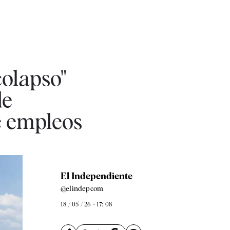
colapso"
de
e empleos
El Independiente
@elindepcom
18 / 05 / 26 - 17: 08