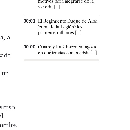
motivos para alegrarse de la
victoria [...]
El Regimiento Duque de Alba,
00:01
"cuna de la Legión": los
primeros militares [...]
a, a
Cuatro y La 2 hacen su agosto
00:00
en audiencias con la crisis [...]
sada
n un
etraso
el
orales