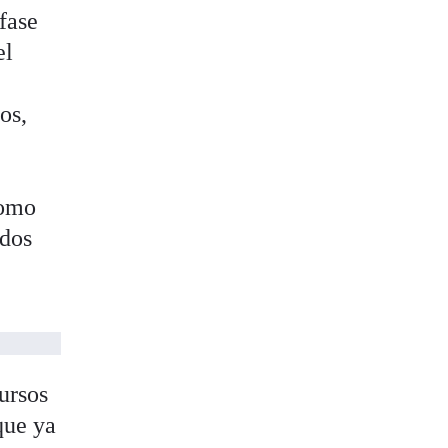
fase
el
os,
como
idos
ursos
que ya