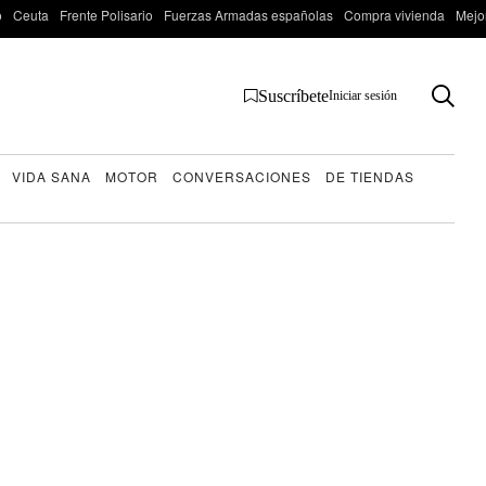
o
Ceuta
Frente Polisario
Fuerzas Armadas españolas
Compra vivienda
Mejo
Suscríbete
Iniciar sesión
VIDA SANA
MOTOR
CONVERSACIONES
DE TIENDAS