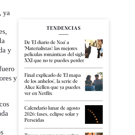
,
, ya
TENDENCIAS
es,
la
De 'El diario de Noa' a
'Materialistas': las mejores
da y
películas románticas del siglo
XXI que no te puedes perder
 fuero
Final explicado de 'El mapa
ores y
de los anhelos', la serie de
Alice Kellen que ya puedes
ver en Netflix
icos
Calendario lunar de agosto
ada
2026: fases, eclipse solar y
Perseidas
os