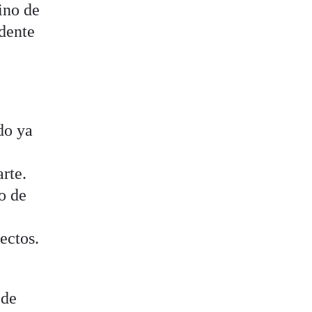
ino de
idente
do ya
rte.
o de
ectos.
 de