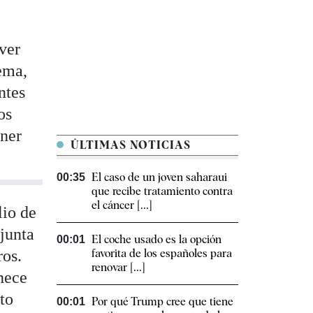
ver
lema,
ntes
os
oner
ÚLTIMAS NOTICIAS
El caso de un joven saharaui
00:35
que recibe tratamiento contra
el cáncer [...]
lio de
junta
El coche usado es la opción
00:01
ros.
favorita de los españoles para
renovar [...]
nece
lto
Por qué Trump cree que tiene
00:01