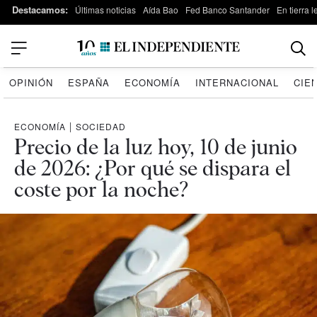
Destacamos:
Últimas noticias
Aída Bao
Fed Banco Santander
En tierra 
OPINIÓN
ESPAÑA
ECONOMÍA
INTERNACIONAL
CIE
ECONOMÍA
|
SOCIEDAD
Precio de la luz hoy, 10 de junio
de 2026: ¿Por qué se dispara el
coste por la noche?