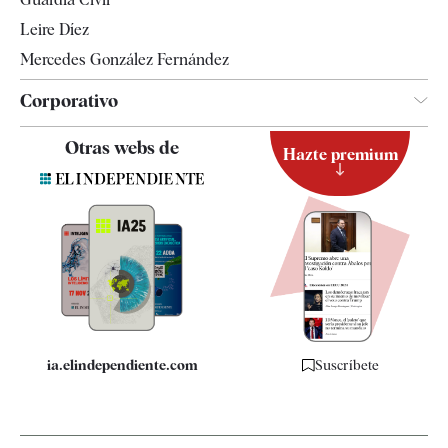
Leire Díez
Mercedes González Fernández
Corporativo
Contacto
Otras webs de
Hazte premium
Suscripción
Newsletter
Apps
Quiénes somos
Especificaciones
ia.elindependiente.com
Suscríbete