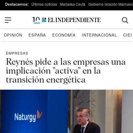
Destacamos:
Últimas noticias
Marlaska Ceuta
Gobierno relación Marruec
OPINIÓN
ESPAÑA
ECONOMÍA
INTERNACIONAL
CIE
EMPRESAS
Reynés pide a las empresas una
implicación "activa" en la
transición energética