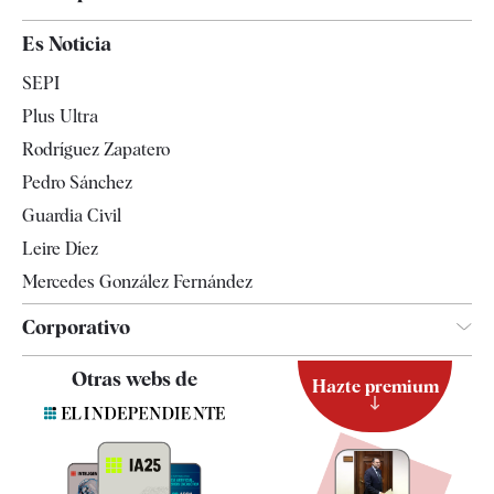
España
Es Noticia
Economía
SEPI
Internacional
Plus Ultra
Gente
Rodríguez Zapatero
Televisión
Pedro Sánchez
Tendencias
Guardia Civil
Leire Díez
Mercedes González Fernández
Corporativo
Contacto
Otras webs de
Hazte premium
Suscripción
Newsletter
Apps