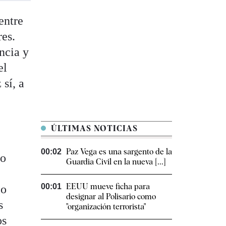
entre
res.
ncia y
el
 sí, a
ÚLTIMAS NOTICIAS
Paz Vega es una sargento de la
00:02
mo
Guardia Civil en la nueva [...]
EEUU mueve ficha para
00:01
io
designar al Polisario como
s
"organización terrorista"
os