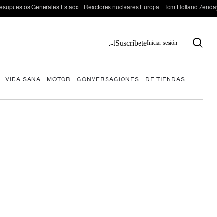
esupuestos Generales Estado
Reactores nucleares Europa
Tom Holland Zenda
Suscríbete
Iniciar sesión
VIDA SANA
MOTOR
CONVERSACIONES
DE TIENDAS