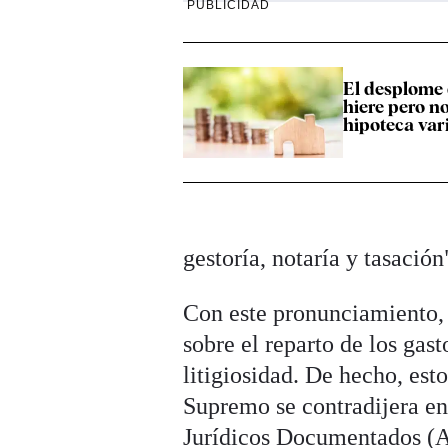
PUBLICIDAD
El desplome 
hiere pero n
hipoteca var
gestoría, notaría y tasación
Con este pronunciamiento, 
sobre el reparto de los gas
litigiosidad. De hecho, est
Supremo se contradijera en
Jurídicos Documentados (AJ