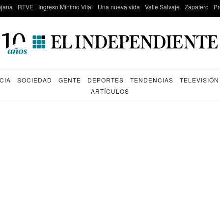
lejana
RTVE
Ingreso Mínimo Vital
Una nueva vida
Valle Salvaje
Zapatero
Pr
CIA
SOCIEDAD
GENTE
DEPORTES
TENDENCIAS
TELEVISIÓN
ARTÍCULOS