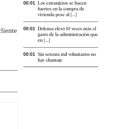
Los extranjeros se hacen
00:01
fuertes en la compra de
vivienda pese al [...]
Defensa elevó 10 veces más el
00:01
cliente
gasto de la administración que
en [...]
Sin setenta mil voluntarios no
00:01
hay chantaje