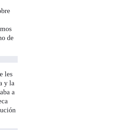
obre
tamos
no de
e les
a y la
gaba a
eca
bución