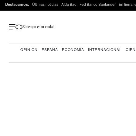
Destacamos:
Últimas noticias
Aída Bao
Fed Banco Santander
En tierra 
El tiempo en tu ciudad
OPINIÓN
ESPAÑA
ECONOMÍA
INTERNACIONAL
CIEN