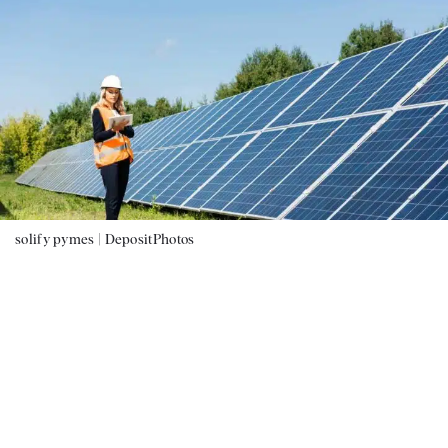
solify pymes |
DepositPhotos