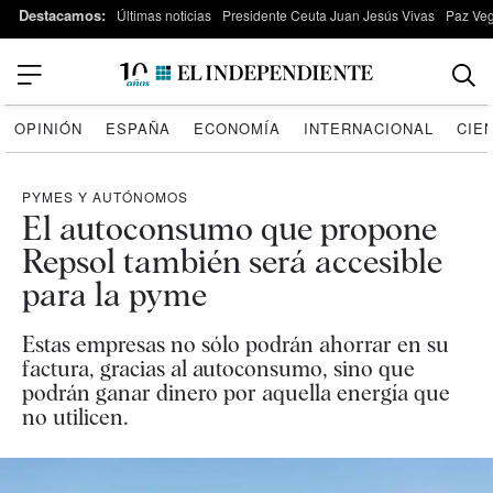
Destacamos:
Últimas noticias
Presidente Ceuta Juan Jesús Vivas
Paz Ve
OPINIÓN
ESPAÑA
ECONOMÍA
INTERNACIONAL
CIE
PYMES Y AUTÓNOMOS
El autoconsumo que propone
Repsol también será accesible
para la pyme
Estas empresas no sólo podrán ahorrar en su
factura, gracias al autoconsumo, sino que
podrán ganar dinero por aquella energía que
no utilicen.