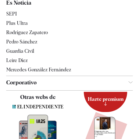
Es Noticia
Economía
SEPI
Internacional
Plus Ultra
Gente
Rodríguez Zapatero
Televisión
Pedro Sánchez
Tendencias
Guardia Civil
Leire Díez
Mercedes González Fernández
Corporativo
Contacto
Otras webs de
Hazte premium
Suscripción
Newsletter
Apps
Quiénes somos