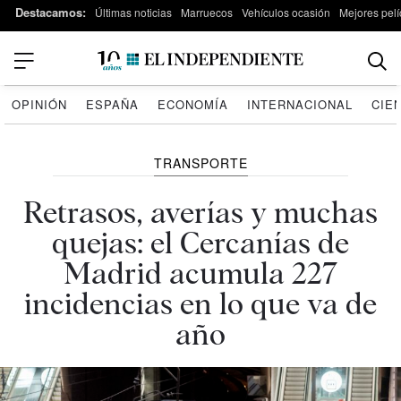
Destacamos:
Últimas noticias
Marruecos
Vehículos ocasión
Mejores pelí
OPINIÓN
ESPAÑA
ECONOMÍA
INTERNACIONAL
CIE
TRANSPORTE
Retrasos, averías y muchas
quejas: el Cercanías de
Madrid acumula 227
incidencias en lo que va de
año