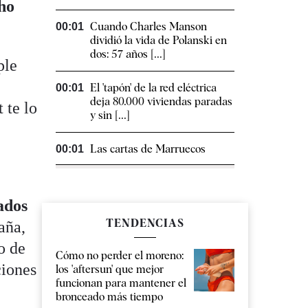
ho
Cuando Charles Manson
00:01
dividió la vida de Polanski en
dos: 57 años [...]
ple
El 'tapón' de la red eléctrica
00:01
deja 80.000 viviendas paradas
 te lo
y sin [...]
Las cartas de Marruecos
00:01
ados
TENDENCIAS
aña,
o de
Cómo no perder el moreno:
ciones
los 'aftersun' que mejor
funcionan para mantener el
bronceado más tiempo