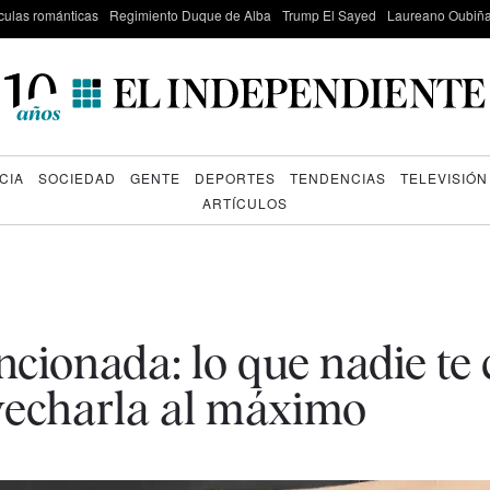
culas románticas
Regimiento Duque de Alba
Trump El Sayed
Laureano Oubiña
CIA
SOCIEDAD
GENTE
DEPORTES
TENDENCIAS
TELEVISIÓN
ARTÍCULOS
cionada: lo que nadie te
vecharla al máximo