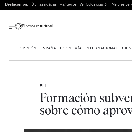
Destacamos:
Últimas noticias
Marruecos
Vehículos ocasión
Mejores pelí
El tiempo en tu ciudad
OPINIÓN
ESPAÑA
ECONOMÍA
INTERNACIONAL
CIEN
ELI
Formación subven
sobre cómo apro