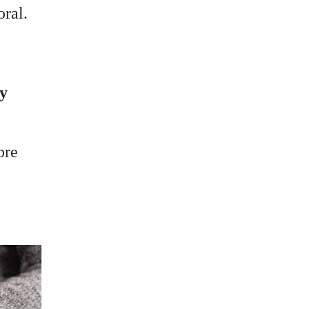
oral.
 y
bre