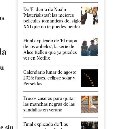
De 'El diario de Noa' a
'Materialistas': las mejores
os
películas románticas del siglo
XXI que no te puedes perder
Final explicado de 'El mapa
de los anhelos', la serie de
da
Alice Kellen que ya puedes
ver en Netflix
su
Calendario lunar de agosto
2026: fases, eclipse solar y
Perseidas
Trucos caseros para quitar
las manchas negras de las
sandalias en verano
Final explicado de 'Los
e sin