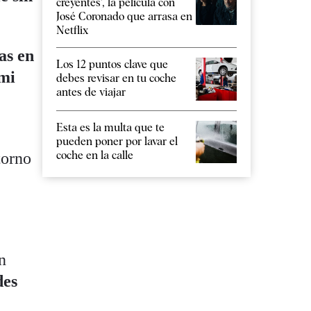
creyentes', la película con
José Coronado que arrasa en
Netflix
as en
Los 12 puntos clave que
 mi
debes revisar en tu coche
antes de viajar
Esta es la multa que te
pueden poner por lavar el
coche en la calle
torno
n
des