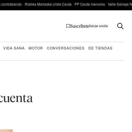
 contrabando
Robles Marlaska crisis Ceuta
PP Ceuta menores
Valle Salvaje N
Suscríbete
Iniciar sesión
VIDA SANA
MOTOR
CONVERSACIONES
DE TIENDAS
 cuenta